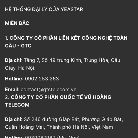
HỆ THỐNG ĐẠI LÝ CỦA YEASTAR
MIỀN BẮC
1.
CÔNG TY CỔ PHẦN LIÊN KẾT CÔNG NGHỆ TOÀN
CẦU - GTC
Địa chỉ
: Tầng 7, Số 49 trung Kính, Trung Hòa, Cầu
Giấy, Hà Nội.
Hotline
: 0902 253 263
Email
:
contact@gtctelecom.vn
2.
CÔNG TY CỔ PHẦN QUỐC TẾ VŨ HOÀNG
TELECOM
Địa chỉ
: Số 246 đường Giáp Bát, Phường Giáp Bát,
Quận Hoàng Mai, Thành phố Hà Nội, Việt Nam
Hotline
:
0989067969
(Ms. Nga)