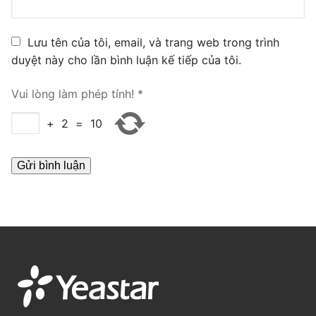
PRI VoIP Gateway TE100
Lưu tên của tôi, email, và trang web trong trình
PRI VoIP Gateway TE200
duyệt này cho lần bình luận kế tiếp của tôi.
BRI VoIP Gateway
Vui lòng làm phép tính!
*
LIÊN HỆ
+
2
=
10
TIN TỨC
HƯỚNG DẪN