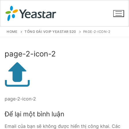
HOME
TỔNG ĐÀI VOIP YEASTAR S20
PAGE-2-ICON-2
GIỚI THIỆU
page-2-icon-2
SẢN PHẨM
VOIP PBX FOR SME
Tổng đài VoIP Yeastar S412
page-2-icon-2
Tổng đài VoIP Yeastar S20
Để lại một bình luận
Tổng đài VoIP Yeastar S50
Email của bạn sẽ không được hiển thị công khai.
Các
Tổng đài VoIP Yeastar S100