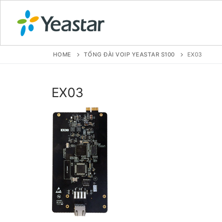
HOME
TỔNG ĐÀI VOIP YEASTAR S100
EX03
GIỚI THIỆU
EX03
SẢN PHẨM
VOIP PBX FOR
Tổng đài VoIP
Tổng đài VoIP
Tổng đài VoIP
Tổng đài VoIP