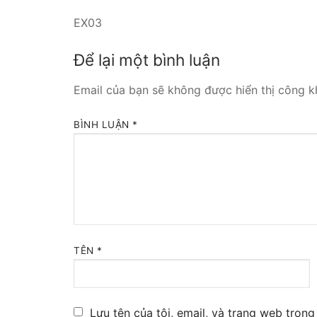
EX03
Tổng đài VoIP
HOSTED PHO
Để lại một bình luận
Tổng đài Yeas
Email của bạn sẽ không được hiển thị công kh
IPPBX FOR LA
BÌNH LUẬN
*
Tổng đài Yeas
VOIP GATEWA
FXS VoIP Gat
FXO VoIP Gat
TÊN
*
VoIP GSM / 3G
E1 / T1 / PRI 
Lưu tên của tôi, email, và trang web trong 