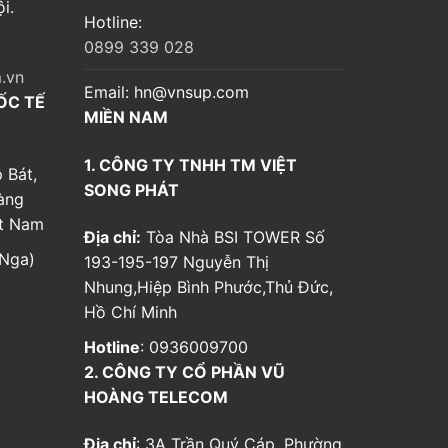
i.
Hotline:
0899 339 028
.vn
Email:
hn@vnsup.com
ỐC TẾ
MIỀN NAM
1. CÔNG TY TNHH TM VIỆT
 Bát,
SONG PHÁT
àng
ệt Nam
Địa chỉ:
Tòa Nhà BSI TOWER Số
Nga)
193-195-197 Nguyễn Thị
Nhung,Hiệp Bình Phước,Thủ Đức,
Hồ Chí Minh
Hotline
: 0936009700
2. CÔNG TY CỔ PHẦN VŨ
HOÀNG TELECOM
Địa chỉ
: 3A Trần Quý Cáp, Phường