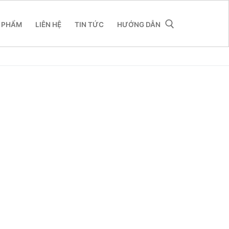
 PHẨM
LIÊN HỆ
TIN TỨC
HƯỚNG DẪN