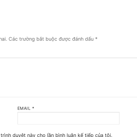
 Yeastar S300
NE SYSTEM
tar Cloud
ai.
Các trường bắt buộc được đánh dấu
*
RGE ENTERPRISES
tar K2
Y
eway
eway
EMAIL
*
 / 4G Gateways
VoIP Gateway
trình duyệt này cho lần bình luận kế tiếp của tôi.