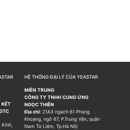
ASTAR
HỆ THỐNG ĐẠI LÝ CỦA YEASTAR
MIỀN TRUNG
CÔNG TY TNHH CUNG ỨNG
 KẾT
NGỌC THIÊN
 GTC
Địa chỉ:
21A3 ngách 61 Phùng
Khoang, ngõ 67, P.Trung Văn, quận
 Kính,
Nam Từ Liêm, Tp.Hà Nội