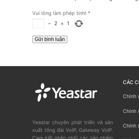
PRI VoIP Gate
Vui lòng làm phép tính!
*
PRI VoIP Gat
−
2
=
1
BRI VoIP Gate
LIÊN HỆ
TIN TỨC
HƯỚNG DẪN
CÁC C
Chính 
Chính 
Yeastar chuyên phát triển và sản
Chính 
xuất tổng đài VoIP, Gateway VoIP.
Cam kết phân phối các sản phẩm