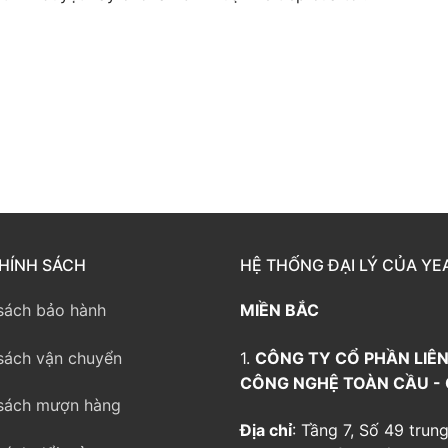
way TE100
eway TE200
way
HÍNH SÁCH
HỆ THỐNG ĐẠI LÝ CỦA YE
sách bảo hành
MIỀN BẮC
sách vận chuyển
1.
CÔNG TY CỔ PHẦN LIÊN
CÔNG NGHỆ TOÀN CẦU -
sách mượn hàng
Địa chỉ
: Tầng 7, Số 49 trung