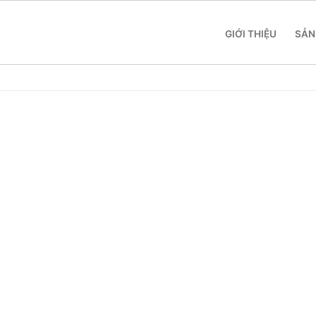
GIỚI THIỆU
SẢN
 SME
 Yeastar S412
 Yeastar S20
 Yeastar S50
 Yeastar S100