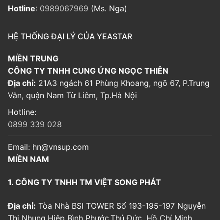
Hotline
:
0989067969
(Ms. Nga)
HỆ THỐNG ĐẠI LÝ CỦA YEASTAR
MIỀN TRUNG
CÔNG TY TNHH CUNG ỨNG NGỌC THIÊN
Địa chỉ:
21A3 ngách 61 Phùng Khoang, ngõ 67, P.Trung
Văn, quận Nam Từ Liêm, Tp.Hà Nội
Hotline:
0899 339 028
Email:
hn@vnsup.com
MIỀN NAM
1. CÔNG TY TNHH TM VIỆT SONG PHÁT
Địa chỉ:
Tòa Nhà BSI TOWER Số 193-195-197 Nguyễn
Thị Nhung,Hiệp Bình Phước,Thủ Đức, Hồ Chí Minh