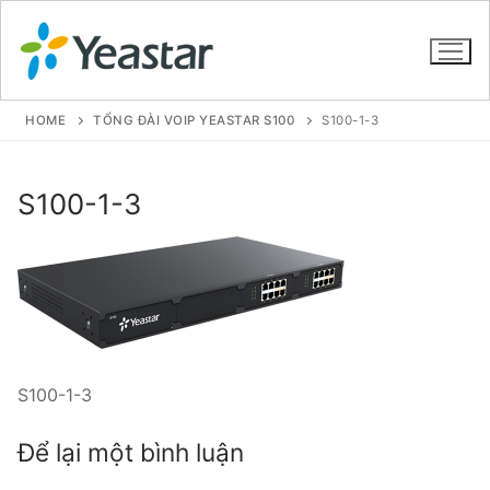
HOME
TỔNG ĐÀI VOIP YEASTAR S100
S100-1-3
GIỚI THIỆU
S100-1-3
SẢN PHẨM
VOIP PBX FOR SME
Tổng đài VoIP Yeastar S412
Tổng đài VoIP Yeastar S20
S100-1-3
Tổng đài VoIP Yeastar S50
Để lại một bình luận
Tổng đài VoIP Yeastar S100