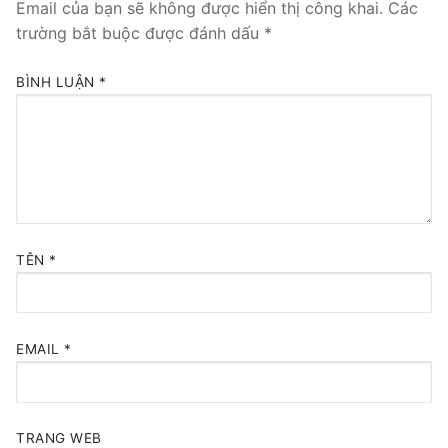
Email của bạn sẽ không được hiển thị công khai.
Các
trường bắt buộc được đánh dấu
*
Tổng đài VoIP Yeastar S300
HOSTED PHONE SYSTEM
BÌNH LUẬN
*
Tổng đài Yeastar Cloud
IPPBX FOR LARGE ENTERPRISES
Tổng đài Yeastar K2
VOIP GATEWAY
TÊN
*
FXS VoIP Gateway
FXO VoIP Gateway
EMAIL
*
VoIP GSM / 3G / 4G Gateways
E1 / T1 / PRI VoIP Gateway
TRANG WEB