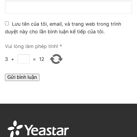
PRI VoIP Gateway TE100
PRI VoIP Gateway TE200
Lưu tên của tôi, email, và trang web trong trình
duyệt này cho lần bình luận kế tiếp của tôi.
BRI VoIP Gateway
Vui lòng làm phép tính!
*
LIÊN HỆ
3
+
=
12
TIN TỨC
HƯỚNG DẪN