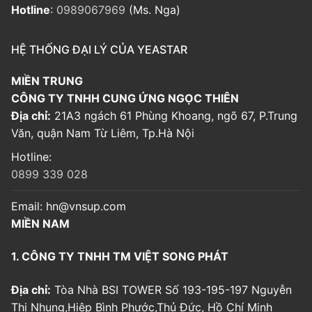
Hotline
:
0989067969
(Ms. Nga)
HỆ THỐNG ĐẠI LÝ CỦA YEASTAR
MIỀN TRUNG
CÔNG TY TNHH CUNG ỨNG NGỌC THIÊN
Địa chỉ:
21A3 ngách 61 Phùng Khoang, ngõ 67, P.Trung
Văn, quận Nam Từ Liêm, Tp.Hà Nội
Hotline:
0899 339 028
Email:
hn@vnsup.com
MIỀN NAM
1. CÔNG TY TNHH TM VIỆT SONG PHÁT
Địa chỉ:
Tòa Nhà BSI TOWER Số 193-195-197 Nguyễn
Thị Nhung,Hiệp Bình Phước,Thủ Đức, Hồ Chí Minh