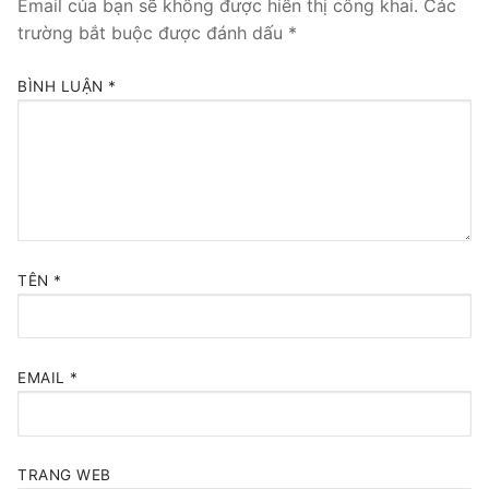
Email của bạn sẽ không được hiển thị công khai.
Các
trường bắt buộc được đánh dấu
*
Tổng đài VoIP Yeastar S300
HOSTED PHONE SYSTEM
BÌNH LUẬN
*
Tổng đài Yeastar Cloud
IPPBX FOR LARGE ENTERPRISES
Tổng đài Yeastar K2
VOIP GATEWAY
TÊN
*
FXS VoIP Gateway
FXO VoIP Gateway
EMAIL
*
VoIP GSM / 3G / 4G Gateways
E1 / T1 / PRI VoIP Gateway
TRANG WEB