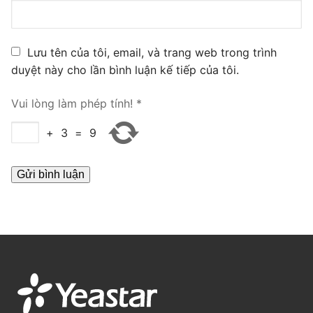
PRI VoIP Gateway TE100
PRI VoIP Gateway TE200
Lưu tên của tôi, email, và trang web trong trình
duyệt này cho lần bình luận kế tiếp của tôi.
BRI VoIP Gateway
Vui lòng làm phép tính!
*
LIÊN HỆ
+
3
=
9
TIN TỨC
HƯỚNG DẪN