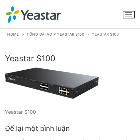
HOME
TỔNG ĐÀI VOIP YEASTAR S100
YEASTAR S100
GIỚI THIỆU
Yeastar S100
SẢN PHẨM
VOIP PBX FOR SME
Tổng đài VoIP Yeastar S412
Tổng đài VoIP Yeastar S20
Yeastar S100
Tổng đài VoIP Yeastar S50
Để lại một bình luận
Tổng đài VoIP Yeastar S100