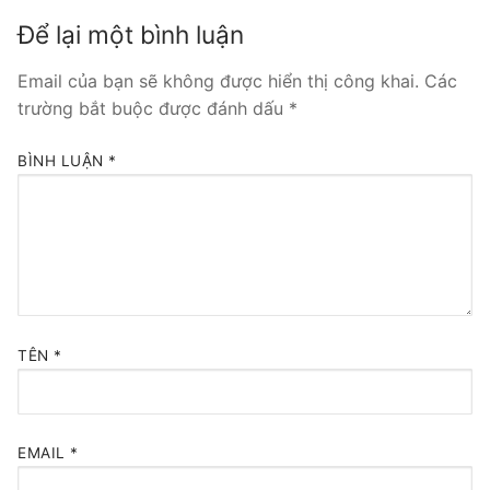
Để lại một bình luận
Tổng đài VoIP Yeastar S300
Email của bạn sẽ không được hiển thị công khai.
Các
HOSTED PHONE SYSTEM
trường bắt buộc được đánh dấu
*
Tổng đài Yeastar Cloud
BÌNH LUẬN
*
IPPBX FOR LARGE ENTERPRISES
Tổng đài Yeastar K2
VOIP GATEWAY
FXS VoIP Gateway
TÊN
*
FXO VoIP Gateway
VoIP GSM / 3G / 4G Gateways
EMAIL
*
E1 / T1 / PRI VoIP Gateway