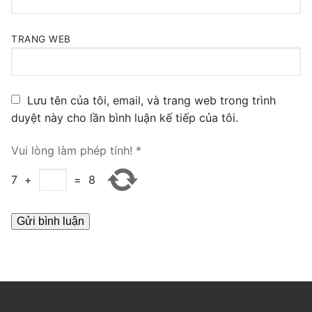
PRI VoIP Gateway TE100
TRANG WEB
PRI VoIP Gateway TE200
BRI VoIP Gateway
Lưu tên của tôi, email, và trang web trong trình
LIÊN HỆ
duyệt này cho lần bình luận kế tiếp của tôi.
TIN TỨC
Vui lòng làm phép tính!
*
HƯỚNG DẪN
7
+
=
8