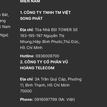
MIỀN NAM
1. CÔNG TY TNHH TM VIỆT
 Bát,
SONG PHÁT
àng
ệt Nam
Địa chỉ:
Tòa Nhà BSI TOWER Số
Nga)
193-195-197 Nguyễn Thị
Nhung,Hiệp Bình Phước,Thủ Đức,
Hồ Chí Minh
Hotline
: 0936009700
2. CÔNG TY CỔ PHẦN VŨ
HOÀNG TELECOM
Địa chỉ
: 3A Trần Quý Cáp, Phường
11, Bình Thạnh, Hồ Chí Minh
70000
Phone:
0916097799 (Mr. Việt)