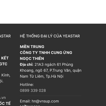
ASTAR
HỆ THỐNG ĐẠI LÝ CỦA YEASTAR
MIỀN TRUNG
CÔNG TY TNHH CUNG ỨNG
 KẾT
NGỌC THIÊN
 GTC
Địa chỉ:
21A3 ngách 61 Phùng
Khoang, ngõ 67, P.Trung Văn, quận
 Kính,
Nam Từ Liêm, Tp.Hà Nội
i.
Hotline:
0899 339 028
.vn
Email:
hn@vnsup.com
ỐC TẾ