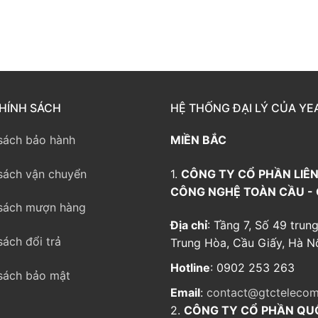
way TE100
eway TE200
way
HÍNH SÁCH
HỆ THỐNG ĐẠI LÝ CỦA YE
sách bảo hành
MIỀN BẮC
sách vận chuyển
1.
CÔNG TY CỔ PHẦN LIÊN
CÔNG NGHỆ TOÀN CẦU -
sách mượn hàng
Địa chỉ
: Tầng 7, Số 49 trung
sách đổi trả
Trung Hòa, Cầu Giấy, Hà Nộ
Hotline
: 0902 253 263
sách bảo mật
Email
:
contact@gtctelecom
2.
CÔNG TY CỔ PHẦN QU