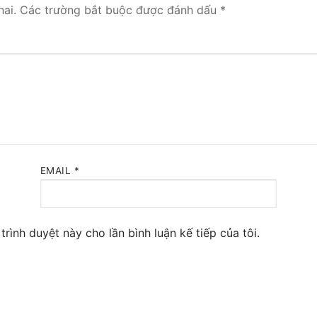
ai.
Các trường bắt buộc được đánh dấu
*
 Yeastar S300
NE SYSTEM
tar Cloud
RGE ENTERPRISES
tar K2
EMAIL
*
Y
eway
trình duyệt này cho lần bình luận kế tiếp của tôi.
eway
 / 4G Gateways
VoIP Gateway