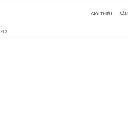
GIỚI THIỆU
SẢN
E-BG
 SME
 Yeastar S412
 Yeastar S20
 Yeastar S50
 Yeastar S100