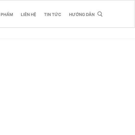
 PHẨM
LIÊN HỆ
TIN TỨC
HƯỚNG DẪN