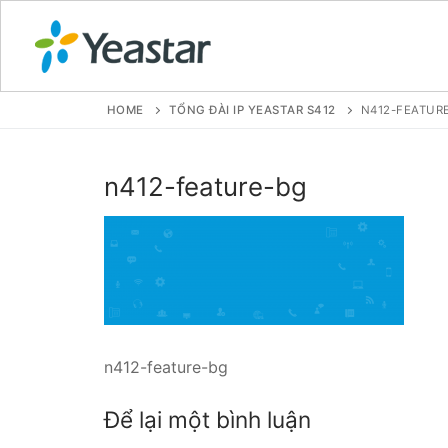
HOME
TỔNG ĐÀI IP YEASTAR S412
N412-FEATUR
GIỚI THIỆU
n412-feature-bg
SẢN PHẨM
VOIP PBX FOR
Tổng đài VoIP
Tổng đài VoIP
n412-feature-bg
Tổng đài VoIP
Để lại một bình luận
Tổng đài VoIP