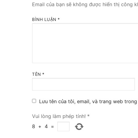
Email của bạn sẽ không được hiển thị công kh
Tổng đài VoIP
BÌNH LUẬN
*
HOSTED PHO
Tổng đài Yeas
IPPBX FOR LA
Tổng đài Yeas
TÊN
*
VOIP GATEWA
FXS VoIP Gat
Lưu tên của tôi, email, và trang web trong 
FXO VoIP Gat
Vui lòng làm phép tính!
*
VoIP GSM / 3G
8
+
4
=
E1 / T1 / PRI 