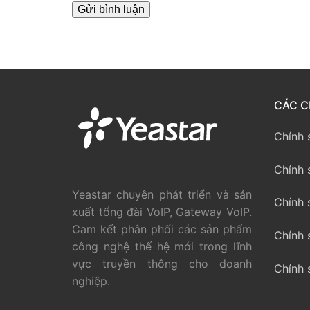
PRI VoIP Gate
PRI VoIP Gat
BRI VoIP Gate
CÁC C
LIÊN HỆ
TIN TỨC
Chính 
HƯỚNG DẪN
Chính 
Yeastar chuyên phát triển và sản
Chính 
xuất tổng đài VoIP, Gateway VoIP.
Cam kết phân phối các sản phẩm
Chính 
công nghệ thế hệ mới trong lĩnh
vực truyền thông cho doanh
Chính 
nghiệp.