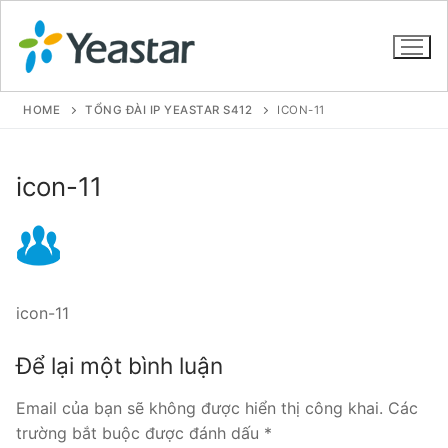
HOME
TỔNG ĐÀI IP YEASTAR S412
ICON-11
GIỚI THIỆU
icon-11
SẢN PHẨM
VOIP PBX FOR SME
Tổng đài VoIP Yeastar S412
icon-11
Tổng đài VoIP Yeastar S20
Để lại một bình luận
Tổng đài VoIP Yeastar S50
Email của bạn sẽ không được hiển thị công khai.
Các
trường bắt buộc được đánh dấu
*
Tổng đài VoIP Yeastar S100