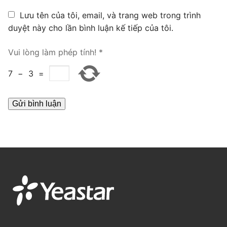
PRI VoIP Gateway TE100
Lưu tên của tôi, email, và trang web trong trình
duyệt này cho lần bình luận kế tiếp của tôi.
PRI VoIP Gateway TE200
Vui lòng làm phép tính!
*
BRI VoIP Gateway
7
−
3
=
LIÊN HỆ
TIN TỨC
HƯỚNG DẪN