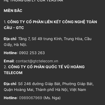
HỆ THỐNG ĐẠI LÝ CỦA YEASTAR
MIỀN BẮC
1.
CÔNG TY CỔ PHẦN LIÊN KẾT CÔNG NGHỆ TOÀN
CẦU - GTC
Địa chỉ
: Tầng 7, Số 49 trung Kính, Trung Hòa, Cầu
Giấy, Hà Nội.
Hotline
: 0902 253 263
Email
:
contact@gtctelecom.vn
2.
CÔNG TY CỔ PHẦN QUỐC TẾ VŨ HOÀNG
TELECOM
Địa chỉ
: Số 246 đường Giáp Bát, Phường Giáp Bát,
Quận Hoàng Mai, Thành phố Hà Nội, Việt Nam
Hotline
:
0989067969
(Ms. Nga)