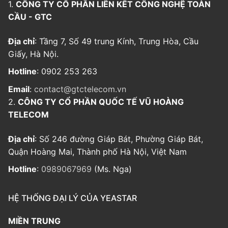
1.
CÔNG TY CỔ PHẦN LIÊN KẾT CÔNG NGHỆ TOÀN
CẦU - GTC
Địa chỉ
: Tầng 7, Số 49 trung Kính, Trung Hòa, Cầu
Giấy, Hà Nội.
Hotline
: 0902 253 263
Email
:
contact@gtctelecom.vn
2.
CÔNG TY CỔ PHẦN QUỐC TẾ VŨ HOÀNG
TELECOM
Địa chỉ
: Số 246 đường Giáp Bát, Phường Giáp Bát,
Quận Hoàng Mai, Thành phố Hà Nội, Việt Nam
Hotline
:
0989067969
(Ms. Nga)
HỆ THỐNG ĐẠI LÝ CỦA YEASTAR
MIỀN TRUNG