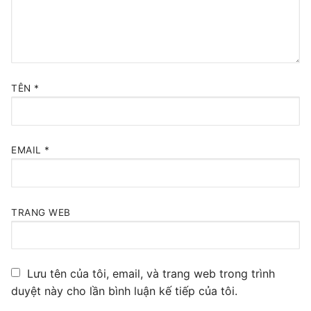
Tổng đài VoIP Yeastar S300
HOSTED PHONE SYSTEM
Tổng đài Yeastar Cloud
TÊN
*
IPPBX FOR LARGE ENTERPRISES
Tổng đài Yeastar K2
EMAIL
*
VOIP GATEWAY
FXS VoIP Gateway
TRANG WEB
FXO VoIP Gateway
VoIP GSM / 3G / 4G Gateways
Lưu tên của tôi, email, và trang web trong trình
duyệt này cho lần bình luận kế tiếp của tôi.
E1 / T1 / PRI VoIP Gateway