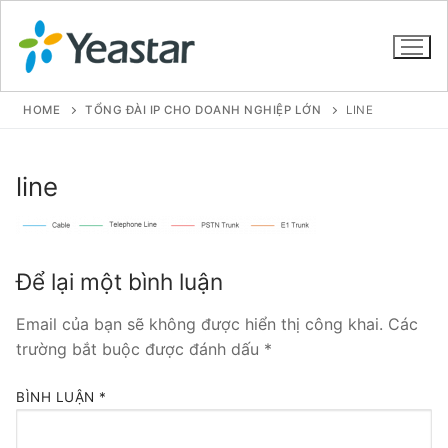
HOME
TỔNG ĐÀI IP CHO DOANH NGHIỆP LỚN
LINE
GIỚI THIỆU
line
SẢN PHẨM
VOIP PBX FOR SME
Để lại một bình luận
Tổng đài VoIP Yeastar S412
Email của bạn sẽ không được hiển thị công khai.
Các
trường bắt buộc được đánh dấu
*
Tổng đài VoIP Yeastar S20
Tổng đài VoIP Yeastar S50
BÌNH LUẬN
*
Tổng đài VoIP Yeastar S100