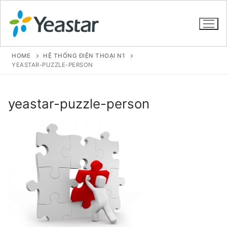
HOME
HỆ THỐNG ĐIỆN THOẠI N1
YEASTAR-PUZZLE-PERSON
GIỚI THIỆU
yeastar-puzzle-person
SẢN PHẨM
VOIP PBX FOR SME
Tổng đài VoIP Yeastar S412
Tổng đài VoIP Yeastar S20
Tổng đài VoIP Yeastar S50
Tổng đài VoIP Yeastar S100