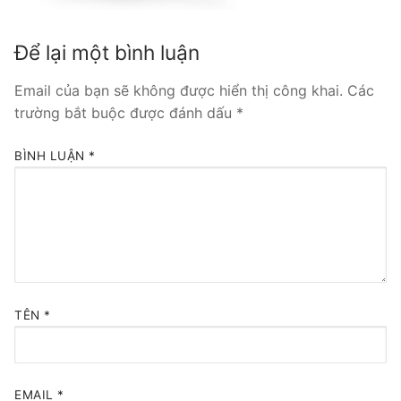
Tổng đài VoIP Yeastar S300
Để lại một bình luận
HOSTED PHONE SYSTEM
Email của bạn sẽ không được hiển thị công khai.
Các
Tổng đài Yeastar Cloud
trường bắt buộc được đánh dấu
*
IPPBX FOR LARGE ENTERPRISES
BÌNH LUẬN
*
Tổng đài Yeastar K2
VOIP GATEWAY
FXS VoIP Gateway
FXO VoIP Gateway
TÊN
*
VoIP GSM / 3G / 4G Gateways
E1 / T1 / PRI VoIP Gateway
EMAIL
*