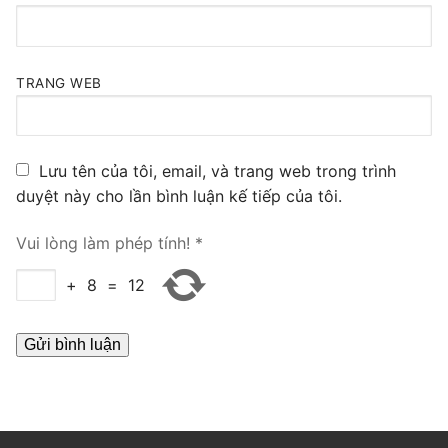
PRI VoIP Gateway TE100
PRI VoIP Gateway TE200
TRANG WEB
BRI VoIP Gateway
LIÊN HỆ
Lưu tên của tôi, email, và trang web trong trình
duyệt này cho lần bình luận kế tiếp của tôi.
TIN TỨC
HƯỚNG DẪN
Vui lòng làm phép tính!
*
+
8
=
12