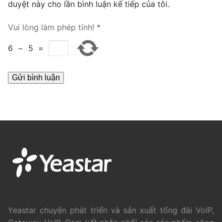
duyệt này cho lần bình luận kế tiếp của tôi.
PRI VoIP Gateway TE100
Vui lòng làm phép tính!
*
PRI VoIP Gateway TE200
6
−
5
=
BRI VoIP Gateway
LIÊN HỆ
TIN TỨC
HƯỚNG DẪN
Yeastar chuyên phát triển và sản xuất tổng đài VoIP,