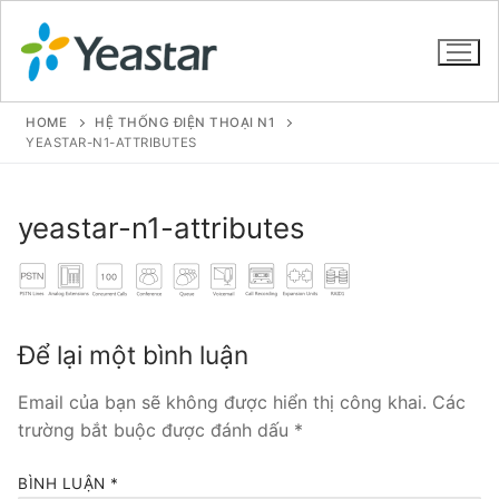
HOME
HỆ THỐNG ĐIỆN THOẠI N1
YEASTAR-N1-ATTRIBUTES
GIỚI THIỆU
yeastar-n1-attributes
SẢN PHẨM
VOIP PBX FOR SME
Tổng đài VoIP Yeastar S412
Để lại một bình luận
Tổng đài VoIP Yeastar S20
Email của bạn sẽ không được hiển thị công khai.
Các
trường bắt buộc được đánh dấu
*
Tổng đài VoIP Yeastar S50
BÌNH LUẬN
*
Tổng đài VoIP Yeastar S100