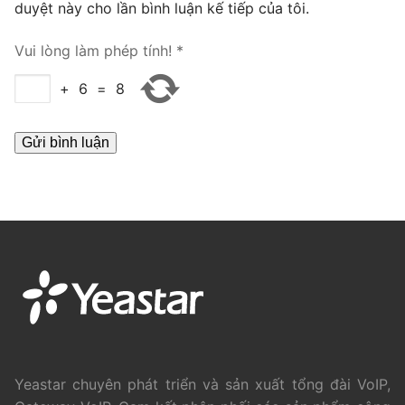
duyệt này cho lần bình luận kế tiếp của tôi.
PRI VoIP Gateway TE100
Vui lòng làm phép tính!
*
PRI VoIP Gateway TE200
+
6
=
8
BRI VoIP Gateway
LIÊN HỆ
TIN TỨC
HƯỚNG DẪN
Yeastar chuyên phát triển và sản xuất tổng đài VoIP,