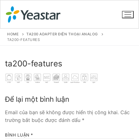
HOME
TA200 ADAPTER ĐIỆN THOẠI ANALOG
TA200-FEATURES
GIỚI THIỆU
ta200-features
SẢN PHẨM
VOIP PBX FOR SME
Tổng đài VoIP Yeastar S412
Để lại một bình luận
Tổng đài VoIP Yeastar S20
Email của bạn sẽ không được hiển thị công khai.
Các
trường bắt buộc được đánh dấu
*
Tổng đài VoIP Yeastar S50
BÌNH LUẬN
*
Tổng đài VoIP Yeastar S100