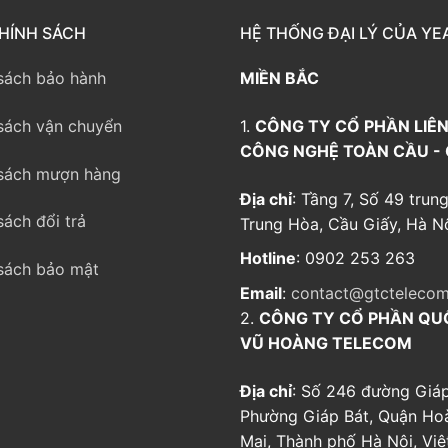
way TE100
HÍNH SÁCH
HỆ THỐNG ĐẠI LÝ CỦA YE
eway TE200
sách bảo hành
MIỀN BẮC
way
sách vận chuyển
1.
CÔNG TY CỔ PHẦN LIÊN
CÔNG NGHỆ TOÀN CẦU -
sách mượn hàng
Địa chỉ
: Tầng 7, Số 49 trung
sách đổi trả
Trung Hòa, Cầu Giấy, Hà Nộ
Hotline
: 0902 253 263
sách bảo mật
Email
:
contact@gtctelecom
2.
CÔNG TY CỔ PHẦN QU
VŨ HOÀNG TELECOM
Địa chỉ
: Số 246 đường Giáp
Phường Giáp Bát, Quận Ho
Mai, Thành phố Hà Nội, Vi