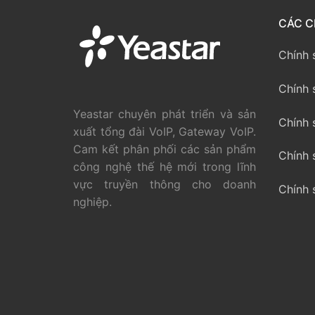
PRI VoIP Gate
CÁC C
PRI VoIP Gat
Chính 
BRI VoIP Gate
Chính 
LIÊN HỆ
Yeastar chuyên phát triển và sản
Chính 
xuất tổng đài VoIP, Gateway VoIP.
TIN TỨC
Cam kết phân phối các sản phẩm
Chính 
công nghệ thế hệ mới trong lĩnh
HƯỚNG DẪN
vực truyền thông cho doanh
Chính 
nghiệp.