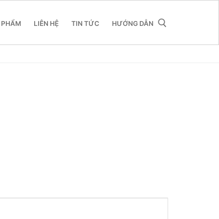
 PHẨM
LIÊN HỆ
TIN TỨC
HƯỚNG DẪN