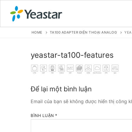
HOME
TA100 ADAPTER ĐIỆN THOẠI ANALOG
YEA
GIỚI THIỆU
yeastar-ta100-features
SẢN PHẨM
VOIP PBX FOR
Để lại một bình luận
Tổng đài VoIP
Email của bạn sẽ không được hiển thị công kh
Tổng đài VoIP
BÌNH LUẬN
*
Tổng đài VoIP
Tổng đài VoIP