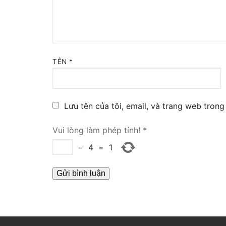
Tổng đài VoIP
HOSTED PHO
Tổng đài Yeas
TÊN
*
IPPBX FOR LA
Tổng đài Yeas
Lưu tên của tôi, email, và trang web trong 
VOIP GATEWA
Vui lòng làm phép tính!
*
−
4
=
1
FXS VoIP Gat
FXO VoIP Gat
VoIP GSM / 3G
E1 / T1 / PRI 