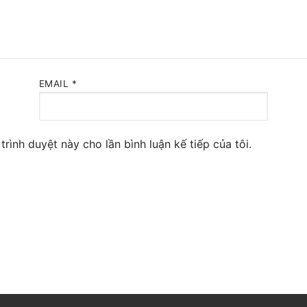
 Yeastar S300
NE SYSTEM
tar Cloud
EMAIL
*
RGE ENTERPRISES
tar K2
trình duyệt này cho lần bình luận kế tiếp của tôi.
Y
eway
eway
 / 4G Gateways
VoIP Gateway