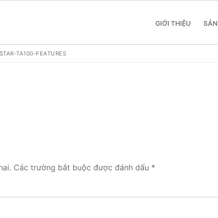
GIỚI THIỆU
SẢN
STAR-TA100-FEATURES
 SME
 Yeastar S412
ai.
Các trường bắt buộc được đánh dấu
*
 Yeastar S20
 Yeastar S50
 Yeastar S100