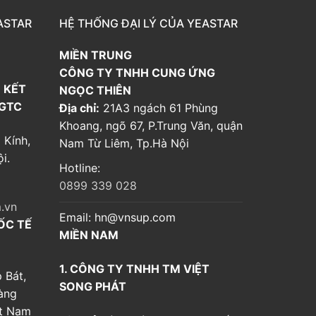
ASTAR
HỆ THỐNG ĐẠI LÝ CỦA YEASTAR
MIỀN TRUNG
CÔNG TY TNHH CUNG ỨNG
 KẾT
NGỌC THIÊN
 GTC
Địa chỉ:
21A3 ngách 61 Phùng
Khoang, ngõ 67, P.Trung Văn, quận
 Kính,
Nam Từ Liêm, Tp.Hà Nội
i.
Hotline:
0899 339 028
.vn
Email:
hn@vnsup.com
ỐC TẾ
MIỀN NAM
1. CÔNG TY TNHH TM VIỆT
 Bát,
SONG PHÁT
àng
ệt Nam