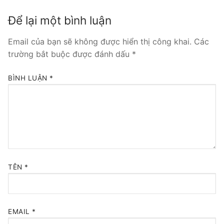
Tổng đài VoIP Yeastar S300
Để lại một bình luận
HOSTED PHONE SYSTEM
Email của bạn sẽ không được hiển thị công khai.
Các
trường bắt buộc được đánh dấu
*
Tổng đài Yeastar Cloud
BÌNH LUẬN
*
IPPBX FOR LARGE ENTERPRISES
Tổng đài Yeastar K2
VOIP GATEWAY
FXS VoIP Gateway
TÊN
*
FXO VoIP Gateway
VoIP GSM / 3G / 4G Gateways
EMAIL
*
E1 / T1 / PRI VoIP Gateway