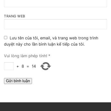
PRI VoIP Gateway TE100
PRI VoIP Gateway TE200
TRANG WEB
BRI VoIP Gateway
Lưu tên của tôi, email, và trang web trong trình
LIÊN HỆ
duyệt này cho lần bình luận kế tiếp của tôi.
TIN TỨC
Vui lòng làm phép tính!
*
HƯỚNG DẪN
+
8
=
14