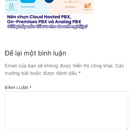
Tổng đài VoIP Yeastar S300
HOSTED PHONE SYSTEM
Tổng đài Yeastar Cloud
IPPBX FOR LARGE ENTERPRISES
Để lại một bình luận
Tổng đài Yeastar K2
Email của bạn sẽ không được hiển thị công khai.
Các
trường bắt buộc được đánh dấu
*
VOIP GATEWAY
FXS VoIP Gateway
BÌNH LUẬN
*
FXO VoIP Gateway
VoIP GSM / 3G / 4G Gateways
E1 / T1 / PRI VoIP Gateway