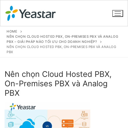
HOME
NÊN CHỌN CLOUD HOSTED PBX, ON-PREMISES PBX VÀ ANALOG
PBX – GIẢI PHÁP NÀO TỐI ƯU CHO DOANH NGHIỆP?
NÊN CHỌN CLOUD HOSTED PBX, ON-PREMISES PBX VÀ ANALOG
GIỚI THIỆU
PBX
SẢN PHẨM
Nên chọn Cloud Hosted PBX,
VOIP PBX FOR SME
On-Premises PBX và Analog
Tổng đài VoIP Yeastar S412
PBX
Tổng đài VoIP Yeastar S20
Tổng đài VoIP Yeastar S50
Tổng đài VoIP Yeastar S100