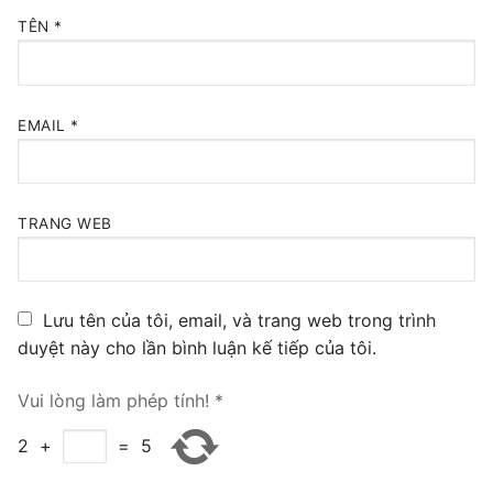
PRI VoIP Gateway TE100
TÊN
*
PRI VoIP Gateway TE200
BRI VoIP Gateway
EMAIL
*
LIÊN HỆ
TIN TỨC
TRANG WEB
HƯỚNG DẪN
Lưu tên của tôi, email, và trang web trong trình
duyệt này cho lần bình luận kế tiếp của tôi.
Vui lòng làm phép tính!
*
2
+
=
5