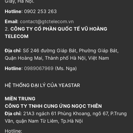
Giấy, Hà Nội.
Hotline
: 0902 253 263
Email
:
contact@gtctelecom.vn
2.
CÔNG TY CỔ PHẦN QUỐC TẾ VŨ HOÀNG
TELECOM
Địa chỉ
: Số 246 đường Giáp Bát, Phường Giáp Bát,
Quận Hoàng Mai, Thành phố Hà Nội, Việt Nam
Hotline
:
0989067969
(Ms. Nga)
HỆ THỐNG ĐẠI LÝ CỦA YEASTAR
MIỀN TRUNG
CÔNG TY TNHH CUNG ỨNG NGỌC THIÊN
Địa chỉ:
21A3 ngách 61 Phùng Khoang, ngõ 67, P.Trung
Văn, quận Nam Từ Liêm, Tp.Hà Nội
Hotline: