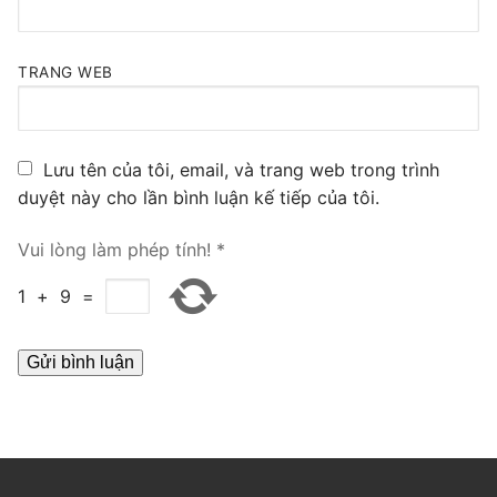
PRI VoIP Gateway TE100
PRI VoIP Gateway TE200
TRANG WEB
BRI VoIP Gateway
Lưu tên của tôi, email, và trang web trong trình
LIÊN HỆ
duyệt này cho lần bình luận kế tiếp của tôi.
TIN TỨC
Vui lòng làm phép tính!
*
HƯỚNG DẪN
1
+
9
=