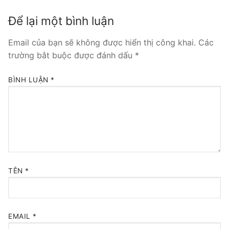
Tổng đài VoIP Yeastar S300
Để lại một bình luận
HOSTED PHONE SYSTEM
Email của bạn sẽ không được hiển thị công khai.
Các
trường bắt buộc được đánh dấu
*
Tổng đài Yeastar Cloud
BÌNH LUẬN
*
IPPBX FOR LARGE ENTERPRISES
Tổng đài Yeastar K2
VOIP GATEWAY
FXS VoIP Gateway
TÊN
*
FXO VoIP Gateway
VoIP GSM / 3G / 4G Gateways
EMAIL
*
E1 / T1 / PRI VoIP Gateway