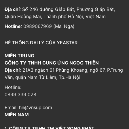
Địa chỉ
: Số 246 đường Giáp Bát, Phường Giáp Bát,
Quận Hoàng Mai, Thành phố Hà Nội, Việt Nam
Hotline
:
0989067969
(Ms. Nga)
HỆ THỐNG ĐẠI LÝ CỦA YEASTAR
MIỀN TRUNG
CÔNG TY TNHH CUNG ỨNG NGỌC THIÊN
Địa chỉ:
21A3 ngách 61 Phùng Khoang, ngõ 67, P.Trung
Văn, quận Nam Từ Liêm, Tp.Hà Nội
Hotline:
0899 339 028
Email:
hn@vnsup.com
MIỀN NAM
1. CÔNG TY TNHH TM VIỆT SONG PHÁT