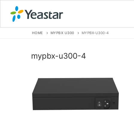
HOME
MYPBX U300
MYPBX-U300-4
GIỚI THIỆU
mypbx-u300-4
SẢN PHẨM
VOIP PBX FOR
Tổng đài VoIP
Tổng đài VoIP
Tổng đài VoIP
Tổng đài VoIP