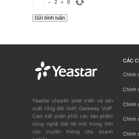
−
2
=
6
PRI VoIP Gate
PRI VoIP Gat
BRI VoIP Gate
LIÊN HỆ
CÁC C
TIN TỨC
HƯỚNG DẪN
Chính 
Chính 
Yeastar chuyên phát triển và sản
Chính 
xuất tổng đài VoIP, Gateway VoIP.
Cam kết phân phối các sản phẩm
Chính 
công nghệ thế hệ mới trong lĩnh
vực truyền thông cho doanh
Chính 