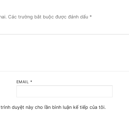
 Yeastar S300
ai.
Các trường bắt buộc được đánh dấu
*
NE SYSTEM
tar Cloud
RGE ENTERPRISES
tar K2
Y
EMAIL
*
eway
eway
trình duyệt này cho lần bình luận kế tiếp của tôi.
 / 4G Gateways
VoIP Gateway