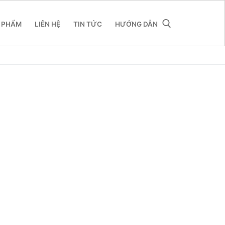
 PHẨM
LIÊN HỆ
TIN TỨC
HƯỚNG DẪN