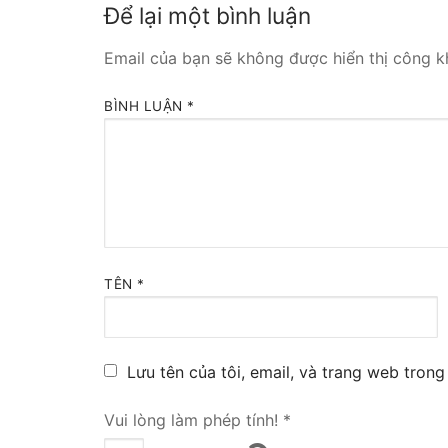
Để lại một bình luận
Tổng đài VoIP
Email của bạn sẽ không được hiển thị công kh
HOSTED PHO
BÌNH LUẬN
*
Tổng đài Yeas
IPPBX FOR LA
Tổng đài Yeas
VOIP GATEWA
TÊN
*
FXS VoIP Gat
FXO VoIP Gat
Lưu tên của tôi, email, và trang web trong 
VoIP GSM / 3G
Vui lòng làm phép tính!
*
E1 / T1 / PRI 