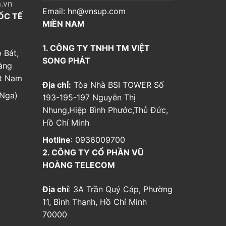
.vn
Email:
hn@vnsup.com
ỐC TẾ
MIỀN NAM
1. CÔNG TY TNHH TM VIỆT
 Bát,
SONG PHÁT
àng
ệt Nam
Địa chỉ:
Tòa Nhà BSI TOWER Số
Nga)
193-195-197 Nguyễn Thị
Nhung,Hiệp Bình Phước,Thủ Đức,
Hồ Chí Minh
Hotline
: 0936009700
2. CÔNG TY CỔ PHẦN VŨ
HOÀNG TELECOM
Địa chỉ
: 3A Trần Quý Cáp, Phường
11, Bình Thạnh, Hồ Chí Minh
70000