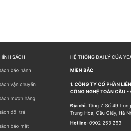
way TE100
eway TE200
way
HÍNH SÁCH
HỆ THỐNG ĐẠI LÝ CỦA YE
sách bảo hành
MIỀN BẮC
sách vận chuyển
1.
CÔNG TY CỔ PHẦN LIÊN
CÔNG NGHỆ TOÀN CẦU -
sách mượn hàng
Địa chỉ
: Tầng 7, Số 49 trung
sách đổi trả
Trung Hòa, Cầu Giấy, Hà Nộ
Hotline
: 0902 253 263
sách bảo mật