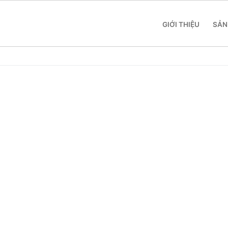
GIỚI THIỆU
SẢN
 SME
 Yeastar S412
 Yeastar S20
 Yeastar S50
 Yeastar S100