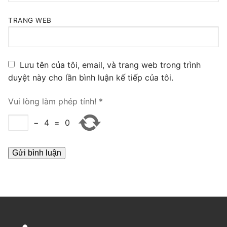
PRI VoIP Gateway TE100
TRANG WEB
PRI VoIP Gateway TE200
BRI VoIP Gateway
Lưu tên của tôi, email, và trang web trong trình
duyệt này cho lần bình luận kế tiếp của tôi.
LIÊN HỆ
TIN TỨC
Vui lòng làm phép tính!
*
HƯỚNG DẪN
−
4
=
0