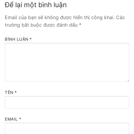
Để lại một bình luận
Tổng đài VoIP Yeastar S300
Email của bạn sẽ không được hiển thị công khai.
Các
HOSTED PHONE SYSTEM
trường bắt buộc được đánh dấu
*
Tổng đài Yeastar Cloud
BÌNH LUẬN
*
IPPBX FOR LARGE ENTERPRISES
Tổng đài Yeastar K2
VOIP GATEWAY
FXS VoIP Gateway
TÊN
*
FXO VoIP Gateway
VoIP GSM / 3G / 4G Gateways
EMAIL
*
E1 / T1 / PRI VoIP Gateway