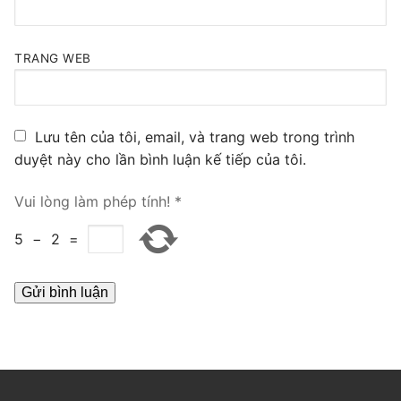
PRI VoIP Gateway TE100
PRI VoIP Gateway TE200
TRANG WEB
BRI VoIP Gateway
Lưu tên của tôi, email, và trang web trong trình
LIÊN HỆ
duyệt này cho lần bình luận kế tiếp của tôi.
TIN TỨC
Vui lòng làm phép tính!
*
HƯỚNG DẪN
5
−
2
=