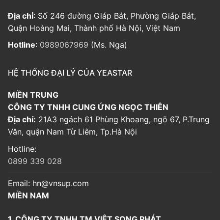
Địa chỉ
: Số 246 đường Giáp Bát, Phường Giáp Bát,
Quận Hoàng Mai, Thành phố Hà Nội, Việt Nam
Hotline
:
0989067969
(Ms. Nga)
HỆ THỐNG ĐẠI LÝ CỦA YEASTAR
MIỀN TRUNG
CÔNG TY TNHH CUNG ỨNG NGỌC THIÊN
Địa chỉ:
21A3 ngách 61 Phùng Khoang, ngõ 67, P.Trung
Văn, quận Nam Từ Liêm, Tp.Hà Nội
Hotline:
0899 339 028
Email:
hn@vnsup.com
MIỀN NAM
1. CÔNG TY TNHH TM VIỆT SONG PHÁT