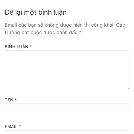
Tổng đài VoIP Yeastar S300
Để lại một bình luận
HOSTED PHONE SYSTEM
Email của bạn sẽ không được hiển thị công khai.
Các
trường bắt buộc được đánh dấu
*
Tổng đài Yeastar Cloud
BÌNH LUẬN
*
IPPBX FOR LARGE ENTERPRISES
Tổng đài Yeastar K2
VOIP GATEWAY
FXS VoIP Gateway
TÊN
*
FXO VoIP Gateway
VoIP GSM / 3G / 4G Gateways
EMAIL
*
E1 / T1 / PRI VoIP Gateway