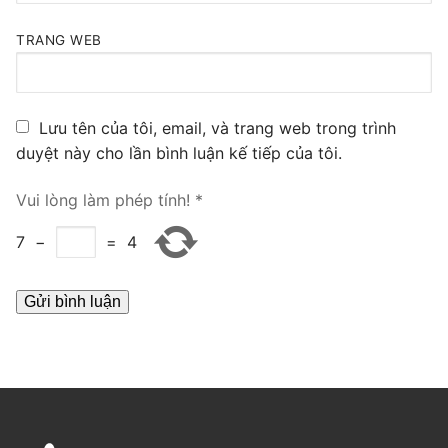
PRI VoIP Gateway TE100
TRANG WEB
PRI VoIP Gateway TE200
BRI VoIP Gateway
Lưu tên của tôi, email, và trang web trong trình
duyệt này cho lần bình luận kế tiếp của tôi.
LIÊN HỆ
TIN TỨC
Vui lòng làm phép tính!
*
HƯỚNG DẪN
7
−
=
4