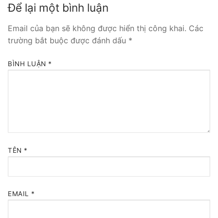
Để lại một bình luận
Tổng đài VoIP Yeastar S300
Email của bạn sẽ không được hiển thị công khai.
Các
HOSTED PHONE SYSTEM
trường bắt buộc được đánh dấu
*
Tổng đài Yeastar Cloud
BÌNH LUẬN
*
IPPBX FOR LARGE ENTERPRISES
Tổng đài Yeastar K2
VOIP GATEWAY
FXS VoIP Gateway
TÊN
*
FXO VoIP Gateway
VoIP GSM / 3G / 4G Gateways
EMAIL
*
E1 / T1 / PRI VoIP Gateway