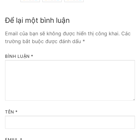
Tổng đài VoIP Yeastar S300
Để lại một bình luận
HOSTED PHONE SYSTEM
Email của bạn sẽ không được hiển thị công khai.
Các
Tổng đài Yeastar Cloud
trường bắt buộc được đánh dấu
*
IPPBX FOR LARGE ENTERPRISES
BÌNH LUẬN
*
Tổng đài Yeastar K2
VOIP GATEWAY
FXS VoIP Gateway
FXO VoIP Gateway
TÊN
*
VoIP GSM / 3G / 4G Gateways
E1 / T1 / PRI VoIP Gateway
EMAIL
*