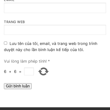
PRI VoIP Gateway TE100
PRI VoIP Gateway TE200
TRANG WEB
BRI VoIP Gateway
LIÊN HỆ
Lưu tên của tôi, email, và trang web trong trình
TIN TỨC
duyệt này cho lần bình luận kế tiếp của tôi.
HƯỚNG DẪN
Vui lòng làm phép tính!
*
6
+
6
=