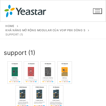
HOME
KHẢ NĂNG MỞ RỘNG MODULAR CỦA VOIP PBX DÒNG S
SUPPORT (1)
GIỚI THIỆU
support (1)
SẢN PHẨM
VOIP PBX FOR SME
Tổng đài VoIP Yeastar S412
Tổng đài VoIP Yeastar S20
Tổng đài VoIP Yeastar S50
Tổng đài VoIP Yeastar S100