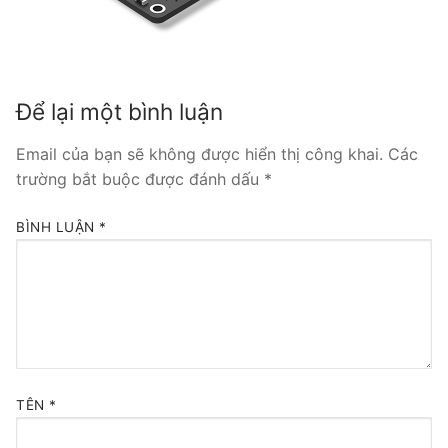
Tổng đài VoIP Yeastar S300
HOSTED PHONE SYSTEM
Để lại một bình luận
Tổng đài Yeastar Cloud
Email của bạn sẽ không được hiển thị công khai.
Các
IPPBX FOR LARGE ENTERPRISES
trường bắt buộc được đánh dấu
*
Tổng đài Yeastar K2
BÌNH LUẬN
*
VOIP GATEWAY
FXS VoIP Gateway
FXO VoIP Gateway
VoIP GSM / 3G / 4G Gateways
TÊN
*
E1 / T1 / PRI VoIP Gateway