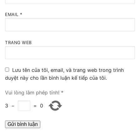
PRI VoIP Gateway TE100
EMAIL
*
PRI VoIP Gateway TE200
BRI VoIP Gateway
TRANG WEB
LIÊN HỆ
TIN TỨC
Lưu tên của tôi, email, và trang web trong trình
HƯỚNG DẪN
duyệt này cho lần bình luận kế tiếp của tôi.
Vui lòng làm phép tính!
*
3
−
=
0