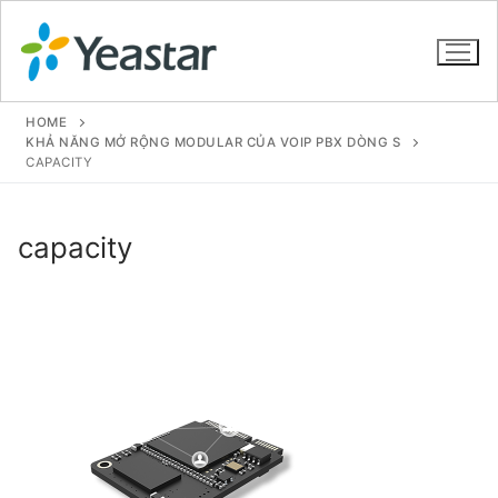
HOME
KHẢ NĂNG MỞ RỘNG MODULAR CỦA VOIP PBX DÒNG S
CAPACITY
GIỚI THIỆU
capacity
SẢN PHẨM
VOIP PBX FOR SME
Tổng đài VoIP Yeastar S412
Tổng đài VoIP Yeastar S20
Tổng đài VoIP Yeastar S50
Tổng đài VoIP Yeastar S100