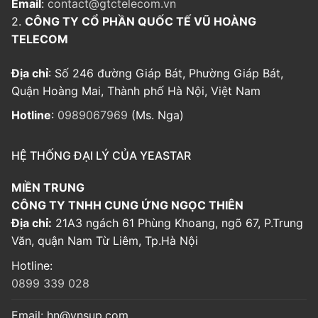
Email
:
contact@gtctelecom.vn
2.
CÔNG TY CỔ PHẦN QUỐC TẾ VŨ HOÀNG
TELECOM
Địa chỉ
: Số 246 đường Giáp Bát, Phường Giáp Bát,
Quận Hoàng Mai, Thành phố Hà Nội, Việt Nam
Hotline
:
0989067969
(Ms. Nga)
HỆ THỐNG ĐẠI LÝ CỦA YEASTAR
MIỀN TRUNG
CÔNG TY TNHH CUNG ỨNG NGỌC THIÊN
Địa chỉ:
21A3 ngách 61 Phùng Khoang, ngõ 67, P.Trung
Văn, quận Nam Từ Liêm, Tp.Hà Nội
Hotline:
0899 339 028
Email:
hn@vnsup.com