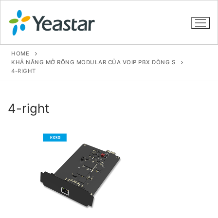
HOME
KHẢ NĂNG MỞ RỘNG MODULAR CỦA VOIP PBX DÒNG S
4-RIGHT
GIỚI THIỆU
4-right
SẢN PHẨM
VOIP PBX FOR SME
Tổng đài VoIP Yeastar S412
Tổng đài VoIP Yeastar S20
Tổng đài VoIP Yeastar S50
Tổng đài VoIP Yeastar S100