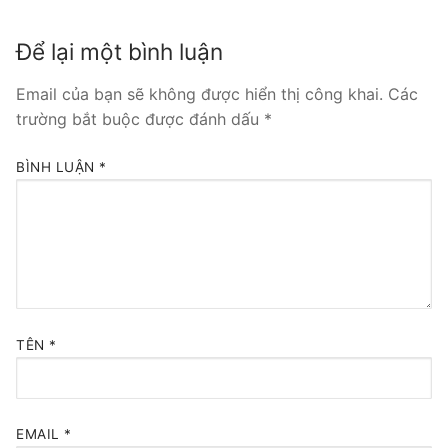
Tổng đài VoIP Yeastar S300
Để lại một bình luận
HOSTED PHONE SYSTEM
Email của bạn sẽ không được hiển thị công khai.
Các
trường bắt buộc được đánh dấu
*
Tổng đài Yeastar Cloud
IPPBX FOR LARGE ENTERPRISES
BÌNH LUẬN
*
Tổng đài Yeastar K2
VOIP GATEWAY
FXS VoIP Gateway
FXO VoIP Gateway
TÊN
*
VoIP GSM / 3G / 4G Gateways
E1 / T1 / PRI VoIP Gateway
EMAIL
*