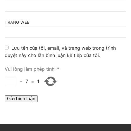
PRI VoIP Gateway TE100
PRI VoIP Gateway TE200
TRANG WEB
BRI VoIP Gateway
LIÊN HỆ
Lưu tên của tôi, email, và trang web trong trình
duyệt này cho lần bình luận kế tiếp của tôi.
TIN TỨC
Vui lòng làm phép tính!
*
HƯỚNG DẪN
−
7
=
1