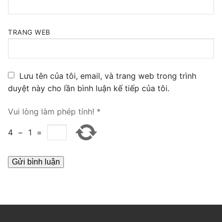
PRI VoIP Gateway TE100
PRI VoIP Gateway TE200
TRANG WEB
BRI VoIP Gateway
Lưu tên của tôi, email, và trang web trong trình
LIÊN HỆ
duyệt này cho lần bình luận kế tiếp của tôi.
TIN TỨC
Vui lòng làm phép tính!
*
HƯỚNG DẪN
4
−
1
=