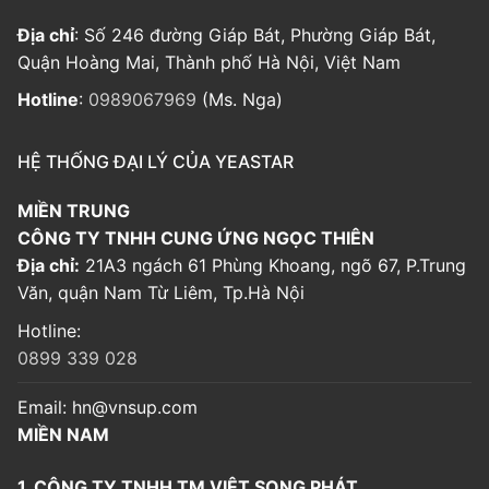
Địa chỉ
: Số 246 đường Giáp Bát, Phường Giáp Bát,
Quận Hoàng Mai, Thành phố Hà Nội, Việt Nam
Hotline
:
0989067969
(Ms. Nga)
HỆ THỐNG ĐẠI LÝ CỦA YEASTAR
MIỀN TRUNG
CÔNG TY TNHH CUNG ỨNG NGỌC THIÊN
Địa chỉ:
21A3 ngách 61 Phùng Khoang, ngõ 67, P.Trung
Văn, quận Nam Từ Liêm, Tp.Hà Nội
Hotline:
0899 339 028
Email:
hn@vnsup.com
MIỀN NAM
1. CÔNG TY TNHH TM VIỆT SONG PHÁT