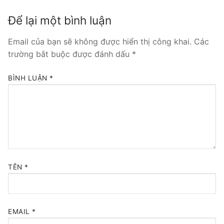
Tổng đài VoIP Yeastar S300
Để lại một bình luận
HOSTED PHONE SYSTEM
Email của bạn sẽ không được hiển thị công khai.
Các
trường bắt buộc được đánh dấu
*
Tổng đài Yeastar Cloud
BÌNH LUẬN
*
IPPBX FOR LARGE ENTERPRISES
Tổng đài Yeastar K2
VOIP GATEWAY
FXS VoIP Gateway
TÊN
*
FXO VoIP Gateway
VoIP GSM / 3G / 4G Gateways
EMAIL
*
E1 / T1 / PRI VoIP Gateway