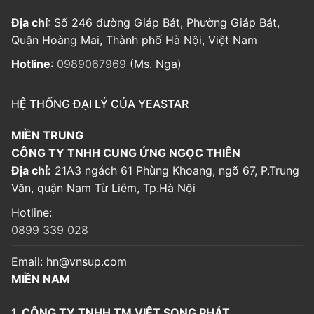
Địa chỉ
: Số 246 đường Giáp Bát, Phường Giáp Bát,
Quận Hoàng Mai, Thành phố Hà Nội, Việt Nam
Hotline
:
0989067969
(Ms. Nga)
HỆ THỐNG ĐẠI LÝ CỦA YEASTAR
MIỀN TRUNG
CÔNG TY TNHH CUNG ỨNG NGỌC THIÊN
Địa chỉ:
21A3 ngách 61 Phùng Khoang, ngõ 67, P.Trung
Văn, quận Nam Từ Liêm, Tp.Hà Nội
Hotline:
0899 339 028
Email:
hn@vnsup.com
MIỀN NAM
1. CÔNG TY TNHH TM VIỆT SONG PHÁT