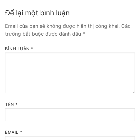
Tổng đài VoIP Yeastar S300
Để lại một bình luận
HOSTED PHONE SYSTEM
Email của bạn sẽ không được hiển thị công khai.
Các
trường bắt buộc được đánh dấu
*
Tổng đài Yeastar Cloud
BÌNH LUẬN
*
IPPBX FOR LARGE ENTERPRISES
Tổng đài Yeastar K2
VOIP GATEWAY
FXS VoIP Gateway
TÊN
*
FXO VoIP Gateway
VoIP GSM / 3G / 4G Gateways
EMAIL
*
E1 / T1 / PRI VoIP Gateway