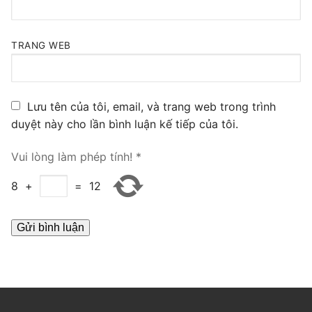
PRI VoIP Gateway TE100
PRI VoIP Gateway TE200
TRANG WEB
BRI VoIP Gateway
Lưu tên của tôi, email, và trang web trong trình
LIÊN HỆ
duyệt này cho lần bình luận kế tiếp của tôi.
TIN TỨC
Vui lòng làm phép tính!
*
HƯỚNG DẪN
8
+
=
12