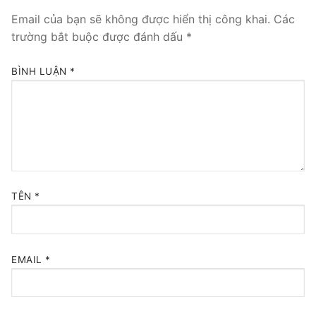
Email của bạn sẽ không được hiển thị công khai.
Các
Tổng đài VoIP Yeastar S300
trường bắt buộc được đánh dấu
*
HOSTED PHONE SYSTEM
BÌNH LUẬN
*
Tổng đài Yeastar Cloud
IPPBX FOR LARGE ENTERPRISES
Tổng đài Yeastar K2
VOIP GATEWAY
TÊN
*
FXS VoIP Gateway
FXO VoIP Gateway
EMAIL
*
VoIP GSM / 3G / 4G Gateways
E1 / T1 / PRI VoIP Gateway