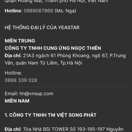
Quận Hoàng Mai, Thành phố Hà Nội, Việt Nam
Hotline
:
0989067969
(Ms. Nga)
HỆ THỐNG ĐẠI LÝ CỦA YEASTAR
MIỀN TRUNG
CÔNG TY TNHH CUNG ỨNG NGỌC THIÊN
Địa chỉ:
21A3 ngách 61 Phùng Khoang, ngõ 67, P.Trung
Văn, quận Nam Từ Liêm, Tp.Hà Nội
Hotline:
0899 339 028
Email:
hn@vnsup.com
MIỀN NAM
1. CÔNG TY TNHH TM VIỆT SONG PHÁT
Địa chỉ:
Tòa Nhà BSI TOWER Số 193-195-197 Nguyễn