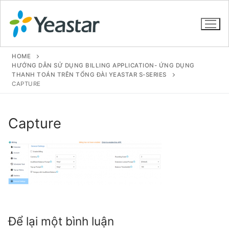
HOME
HƯỚNG DẪN SỬ DỤNG BILLING APPLICATION- ỨNG DỤNG
THANH TOÁN TRÊN TỔNG ĐÀI YEASTAR S-SERIES
CAPTURE
GIỚI THIỆU
SẢN PHẨM
Capture
VOIP PBX FOR SME
Tổng đài VoIP Yeastar S412
Tổng đài VoIP Yeastar S20
Tổng đài VoIP Yeastar S50
Để lại một bình luận
Tổng đài VoIP Yeastar S100