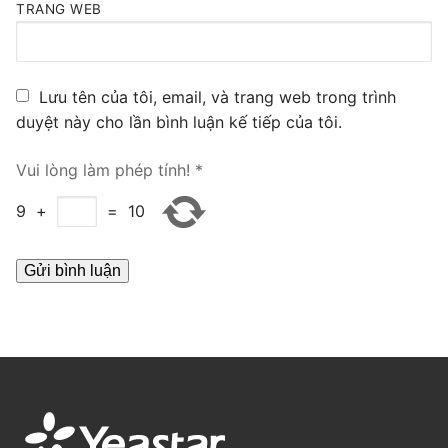
TRANG WEB
PRI VoIP Gateway TE100
PRI VoIP Gateway TE200
Lưu tên của tôi, email, và trang web trong trình
BRI VoIP Gateway
duyệt này cho lần bình luận kế tiếp của tôi.
LIÊN HỆ
Vui lòng làm phép tính!
*
TIN TỨC
9
+
=
10
HƯỚNG DẪN