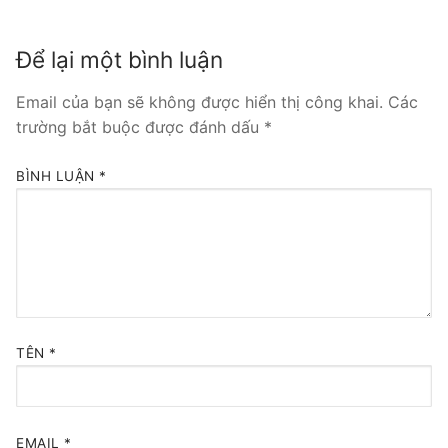
Tổng đài VoIP Yeastar S300
Để lại một bình luận
HOSTED PHONE SYSTEM
Email của bạn sẽ không được hiển thị công khai.
Các
Tổng đài Yeastar Cloud
trường bắt buộc được đánh dấu
*
IPPBX FOR LARGE ENTERPRISES
BÌNH LUẬN
*
Tổng đài Yeastar K2
VOIP GATEWAY
FXS VoIP Gateway
FXO VoIP Gateway
TÊN
*
VoIP GSM / 3G / 4G Gateways
E1 / T1 / PRI VoIP Gateway
EMAIL
*