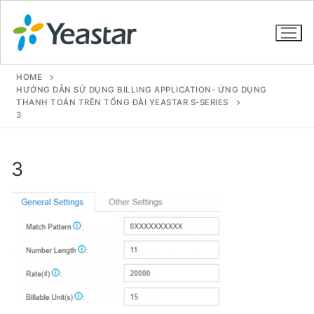
HOME
HƯỚNG DẪN SỬ DỤNG BILLING APPLICATION- ỨNG DỤNG
THANH TOÁN TRÊN TỔNG ĐÀI YEASTAR S-SERIES
3
GIỚI THIỆU
SẢN PHẨM
3
VOIP PBX FOR SME
Tổng đài VoIP Yeastar S412
Tổng đài VoIP Yeastar S20
Tổng đài VoIP Yeastar S50
Tổng đài VoIP Yeastar S100