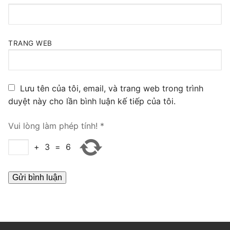
PRI VoIP Gateway TE100
PRI VoIP Gateway TE200
TRANG WEB
BRI VoIP Gateway
LIÊN HỆ
Lưu tên của tôi, email, và trang web trong trình
TIN TỨC
duyệt này cho lần bình luận kế tiếp của tôi.
HƯỚNG DẪN
Vui lòng làm phép tính!
*
+
3
=
6