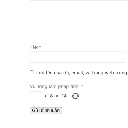
Tổng đài VoIP
HOSTED PHO
Tổng đài Yeas
IPPBX FOR LA
TÊN
*
Tổng đài Yeas
VOIP GATEWA
Lưu tên của tôi, email, và trang web trong 
FXS VoIP Gat
Vui lòng làm phép tính!
*
+
8
=
14
FXO VoIP Gat
VoIP GSM / 3G
E1 / T1 / PRI 