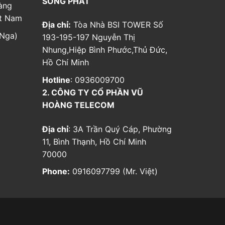
SONG PHÁT
àng
ệt Nam
Địa chỉ:
Tòa Nhà BSI TOWER Số
Nga)
193-195-197 Nguyễn Thị
Nhung,Hiệp Bình Phước,Thủ Đức,
Hồ Chí Minh
Hotline
: 0936009700
2. CÔNG TY CỔ PHẦN VŨ
HOÀNG TELECOM
Địa chỉ
: 3A Trần Quý Cáp, Phường
11, Bình Thạnh, Hồ Chí Minh
70000
Phone:
0916097799 (Mr. Việt)