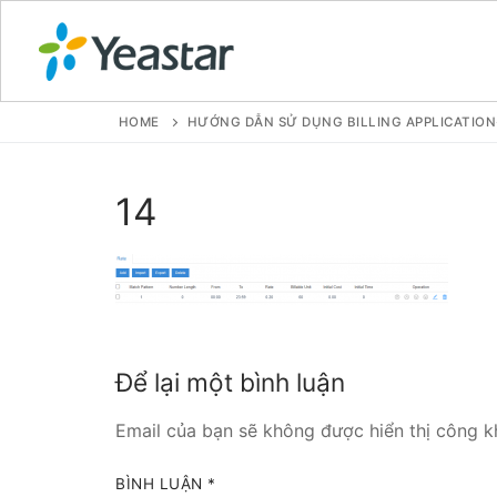
HOME
HƯỚNG DẪN SỬ DỤNG BILLING APPLICATION
GIỚI THIỆU
14
SẢN PHẨM
VOIP PBX FOR
Tổng đài VoIP
Để lại một bình luận
Tổng đài VoIP
Email của bạn sẽ không được hiển thị công kh
Tổng đài VoIP
BÌNH LUẬN
*
Tổng đài VoIP