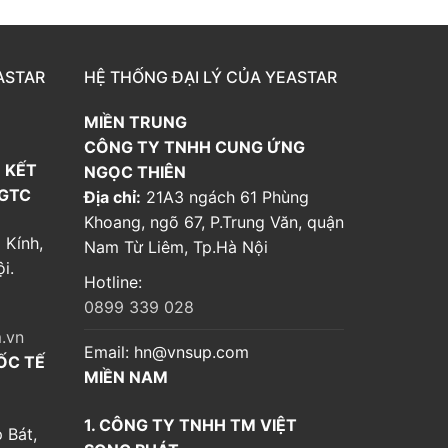
ASTAR
HỆ THỐNG ĐẠI LÝ CỦA YEASTAR
MIỀN TRUNG
CÔNG TY TNHH CUNG ỨNG
 KẾT
NGỌC THIÊN
 GTC
Địa chỉ:
21A3 ngách 61 Phùng
Khoang, ngõ 67, P.Trung Văn, quận
 Kính,
Nam Từ Liêm, Tp.Hà Nội
i.
Hotline:
0899 339 028
.vn
Email:
hn@vnsup.com
ỐC TẾ
MIỀN NAM
1. CÔNG TY TNHH TM VIỆT
 Bát,