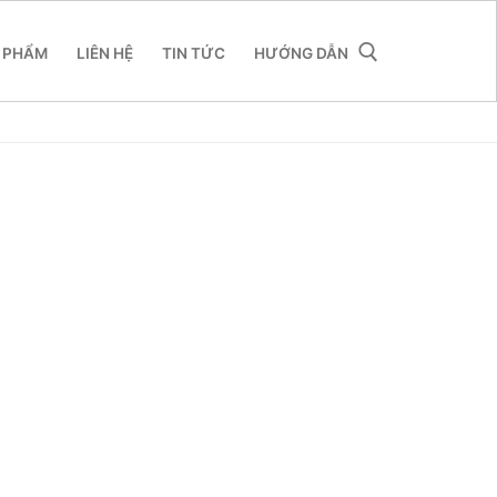
 PHẨM
LIÊN HỆ
TIN TỨC
HƯỚNG DẪN