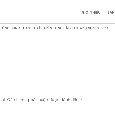
GIỚI THIỆU
SẢN
- ỨNG DỤNG THANH TOÁN TRÊN TỔNG ĐÀI YEASTAR S-SERIES
14
 SME
 Yeastar S412
 Yeastar S20
ai.
Các trường bắt buộc được đánh dấu
*
 Yeastar S50
 Yeastar S100