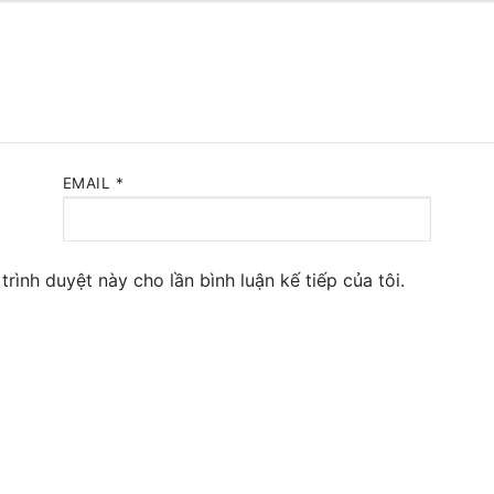
 Yeastar S300
NE SYSTEM
tar Cloud
RGE ENTERPRISES
EMAIL
*
tar K2
Y
trình duyệt này cho lần bình luận kế tiếp của tôi.
eway
eway
 / 4G Gateways
VoIP Gateway