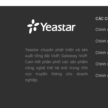
PRI VoIP Gate
PRI VoIP Gat
CÁC C
BRI VoIP Gate
Chính 
LIÊN HỆ
Chính 
TIN TỨC
Yeastar chuyên phát triển và sản
Chính 
xuất tổng đài VoIP, Gateway VoIP.
HƯỚNG DẪN
Cam kết phân phối các sản phẩm
Chính 
công nghệ thế hệ mới trong lĩnh
vực truyền thông cho doanh
Chính 
nghiệp.