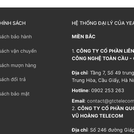
way TE100
eway TE200
HÍNH SÁCH
HỆ THỐNG ĐẠI LÝ CỦA YE
way
sách bảo hành
MIỀN BẮC
sách vận chuyển
1.
CÔNG TY CỔ PHẦN LIÊN
CÔNG NGHỆ TOÀN CẦU -
sách mượn hàng
Địa chỉ
: Tầng 7, Số 49 trung
sách đổi trả
Trung Hòa, Cầu Giấy, Hà Nộ
Hotline
: 0902 253 263
sách bảo mật
Email
:
contact@gtctelecom
2.
CÔNG TY CỔ PHẦN QU
VŨ HOÀNG TELECOM
Địa chỉ
: Số 246 đường Giáp