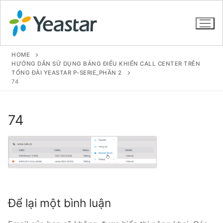
HOME
HƯỚNG DẪN SỬ DỤNG BẢNG ĐIỂU KHIỂN CALL CENTER TRÊN
TỔNG ĐÀI YEASTAR P-SERIE_PHẦN 2
74
GIỚI THIỆU
SẢN PHẨM
74
VOIP PBX FOR SME
Tổng đài VoIP Yeastar S412
Tổng đài VoIP Yeastar S20
Tổng đài VoIP Yeastar S50
Để lại một bình luận
Tổng đài VoIP Yeastar S100