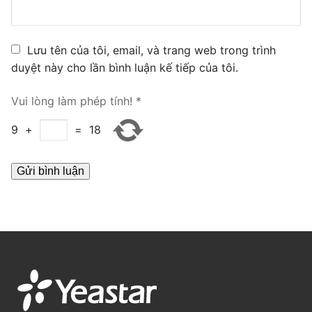
PRI VoIP Gateway TE100
PRI VoIP Gateway TE200
Lưu tên của tôi, email, và trang web trong trình
duyệt này cho lần bình luận kế tiếp của tôi.
BRI VoIP Gateway
Vui lòng làm phép tính!
*
LIÊN HỆ
9
+
=
18
TIN TỨC
HƯỚNG DẪN