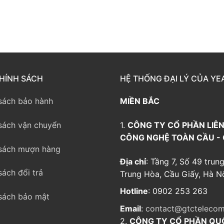
way TE100
eway TE200
way
HÍNH SÁCH
HỆ THỐNG ĐẠI LÝ CỦA YE
sách bảo hành
MIỀN BẮC
sách vận chuyển
1.
CÔNG TY CỔ PHẦN LIÊN
CÔNG NGHỆ TOÀN CẦU -
sách mượn hàng
Địa chỉ
: Tầng 7, Số 49 trung
sách đổi trả
Trung Hòa, Cầu Giấy, Hà Nộ
Hotline
: 0902 253 263
sách bảo mật
Email
:
contact@gtctelecom
2.
CÔNG TY CỔ PHẦN QU