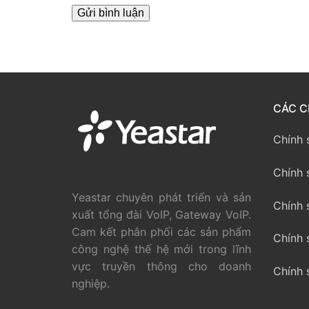
PRI VoIP Gate
PRI VoIP Gat
BRI VoIP Gate
LIÊN HỆ
CÁC C
TIN TỨC
Chính 
HƯỚNG DẪN
Chính 
Yeastar chuyên phát triển và sản
Chính 
xuất tổng đài VoIP, Gateway VoIP.
Cam kết phân phối các sản phẩm
Chính 
công nghệ thế hệ mới trong lĩnh
vực truyền thông cho doanh
Chính 
nghiệp.