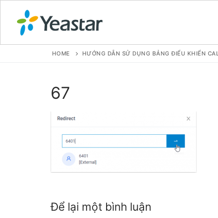
HOME
HƯỚNG DẪN SỬ DỤNG BẢNG ĐIỂU KHIỂN CAL
GIỚI THIỆU
67
SẢN PHẨM
VOIP PBX FOR
Tổng đài VoIP
Tổng đài VoIP
Tổng đài VoIP
Để lại một bình luận
Tổng đài VoIP