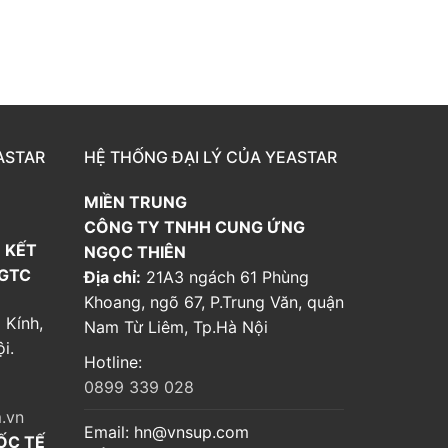
ASTAR
HỆ THỐNG ĐẠI LÝ CỦA YEASTAR
MIỀN TRUNG
CÔNG TY TNHH CUNG ỨNG
 KẾT
NGỌC THIÊN
 GTC
Địa chỉ:
21A3 ngách 61 Phùng
Khoang, ngõ 67, P.Trung Văn, quận
 Kính,
Nam Từ Liêm, Tp.Hà Nội
i.
Hotline:
0899 339 028
.vn
Email:
hn@vnsup.com
ỐC TẾ