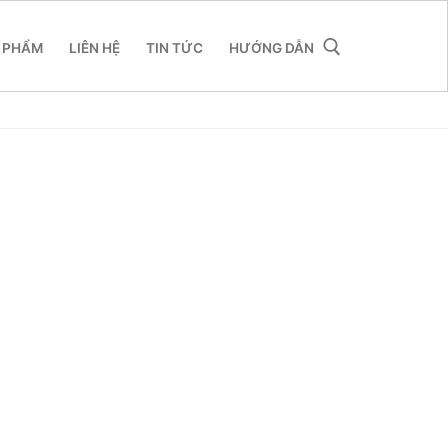
 PHẨM
LIÊN HỆ
TIN TỨC
HƯỚNG DẪN