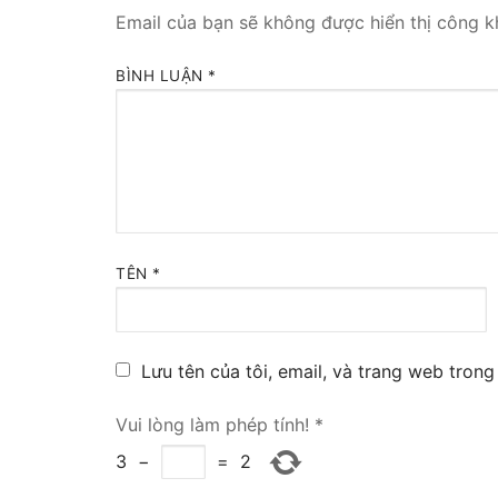
Email của bạn sẽ không được hiển thị công kh
Tổng đài VoIP
BÌNH LUẬN
*
HOSTED PHO
Tổng đài Yeas
IPPBX FOR LA
Tổng đài Yeas
TÊN
*
VOIP GATEWA
FXS VoIP Gat
Lưu tên của tôi, email, và trang web trong 
FXO VoIP Gat
Vui lòng làm phép tính!
*
VoIP GSM / 3G
3
−
=
2
E1 / T1 / PRI 