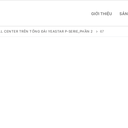
GIỚI THIỆU
SẢN
L CENTER TRÊN TỔNG ĐÀI YEASTAR P-SERIE_PHẦN 2
67
 SME
 Yeastar S412
 Yeastar S20
 Yeastar S50
 Yeastar S100