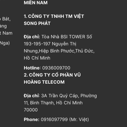
MIỀN NAM
1. CÔNG TY TNHH TM VIỆT
 Bát,
SONG PHÁT
àng
ệt Nam
Địa chỉ:
Tòa Nhà BSI TOWER Số
Nga)
193-195-197 Nguyễn Thị
Nhung,Hiệp Bình Phước,Thủ Đức,
Hồ Chí Minh
Hotline
: 0936009700
2. CÔNG TY CỔ PHẦN VŨ
HOÀNG TELECOM
Địa chỉ
: 3A Trần Quý Cáp, Phường
11, Bình Thạnh, Hồ Chí Minh
70000
Phone:
0916097799 (Mr. Việt)