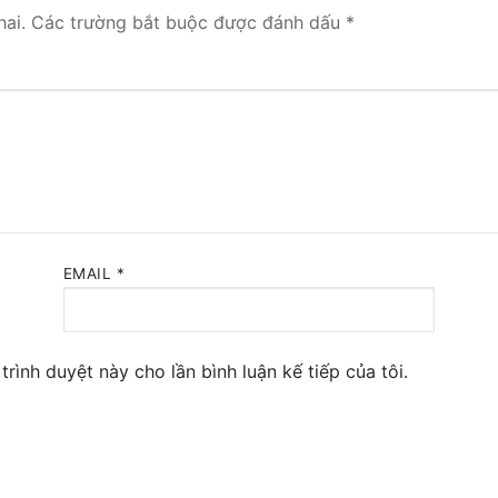
ai.
Các trường bắt buộc được đánh dấu
*
 Yeastar S300
NE SYSTEM
tar Cloud
RGE ENTERPRISES
tar K2
EMAIL
*
Y
eway
trình duyệt này cho lần bình luận kế tiếp của tôi.
eway
 / 4G Gateways
VoIP Gateway