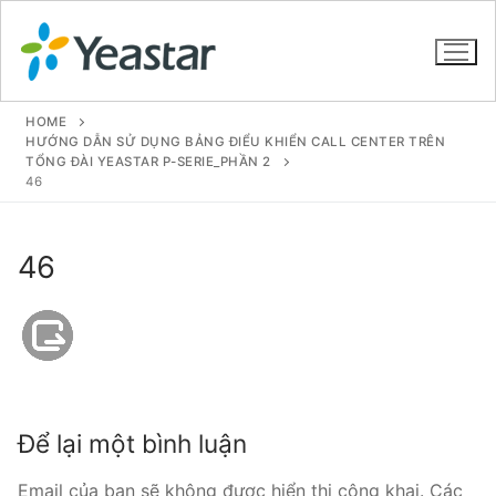
HOME
HƯỚNG DẪN SỬ DỤNG BẢNG ĐIỂU KHIỂN CALL CENTER TRÊN
TỔNG ĐÀI YEASTAR P-SERIE_PHẦN 2
46
GIỚI THIỆU
SẢN PHẨM
46
VOIP PBX FOR SME
Tổng đài VoIP Yeastar S412
Tổng đài VoIP Yeastar S20
Tổng đài VoIP Yeastar S50
Để lại một bình luận
Tổng đài VoIP Yeastar S100
Email của bạn sẽ không được hiển thị công khai.
Các