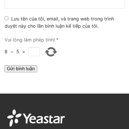
PRI VoIP Gateway TE100
Lưu tên của tôi, email, và trang web trong trình
PRI VoIP Gateway TE200
duyệt này cho lần bình luận kế tiếp của tôi.
BRI VoIP Gateway
Vui lòng làm phép tính!
*
LIÊN HỆ
8
−
5
=
TIN TỨC
HƯỚNG DẪN