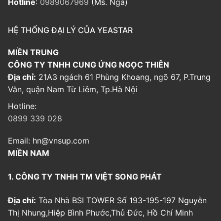
Hotline
:
0989067969
(Ms. Nga)
HỆ THỐNG ĐẠI LÝ CỦA YEASTAR
MIỀN TRUNG
CÔNG TY TNHH CUNG ỨNG NGỌC THIÊN
Địa chỉ:
21A3 ngách 61 Phùng Khoang, ngõ 67, P.Trung
Văn, quận Nam Từ Liêm, Tp.Hà Nội
Hotline:
0899 339 028
Email:
hn@vnsup.com
MIỀN NAM
1. CÔNG TY TNHH TM VIỆT SONG PHÁT
Địa chỉ:
Tòa Nhà BSI TOWER Số 193-195-197 Nguyễn
Thị Nhung,Hiệp Bình Phước,Thủ Đức, Hồ Chí Minh