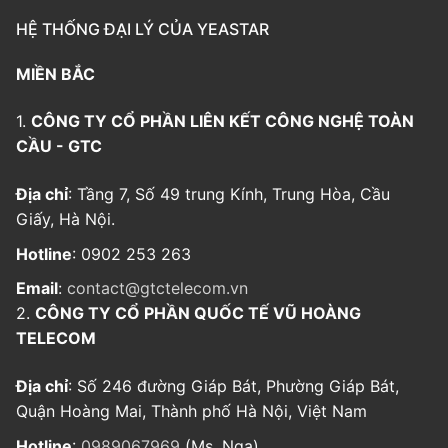
HỆ THỐNG ĐẠI LÝ CỦA YEASTAR
MIỀN BẮC
1.
CÔNG TY CỔ PHẦN LIÊN KẾT CÔNG NGHỆ TOÀN
CẦU - GTC
Địa chỉ
: Tầng 7, Số 49 trung Kính, Trung Hòa, Cầu
Giấy, Hà Nội.
Hotline
: 0902 253 263
Email
:
contact@gtctelecom.vn
2.
CÔNG TY CỔ PHẦN QUỐC TẾ VŨ HOÀNG
TELECOM
Địa chỉ
: Số 246 đường Giáp Bát, Phường Giáp Bát,
Quận Hoàng Mai, Thành phố Hà Nội, Việt Nam
Hotline
:
0989067969
(Ms. Nga)