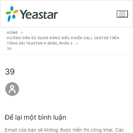
HOME
HƯỚNG DẪN SỬ DỤNG BẢNG ĐIỂU KHIỂN CALL CENTER TRÊN
TỔNG ĐÀI YEASTAR P-SERIE_PHẦN 2
39
GIỚI THIỆU
SẢN PHẨM
39
VOIP PBX FOR SME
Tổng đài VoIP Yeastar S412
Tổng đài VoIP Yeastar S20
Để lại một bình luận
Tổng đài VoIP Yeastar S50
Email của bạn sẽ không được hiển thị công khai.
Các
Tổng đài VoIP Yeastar S100