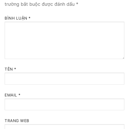
trường bắt buộc được đánh dấu
*
Tổng đài VoIP Yeastar S300
BÌNH LUẬN
*
HOSTED PHONE SYSTEM
Tổng đài Yeastar Cloud
IPPBX FOR LARGE ENTERPRISES
Tổng đài Yeastar K2
TÊN
*
VOIP GATEWAY
FXS VoIP Gateway
EMAIL
*
FXO VoIP Gateway
VoIP GSM / 3G / 4G Gateways
TRANG WEB
E1 / T1 / PRI VoIP Gateway