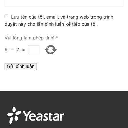
PRI VoIP Gateway TE100
Lưu tên của tôi, email, và trang web trong trình
PRI VoIP Gateway TE200
duyệt này cho lần bình luận kế tiếp của tôi.
BRI VoIP Gateway
Vui lòng làm phép tính!
*
LIÊN HỆ
6
−
2
=
TIN TỨC
HƯỚNG DẪN