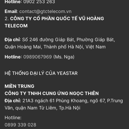
Hotline
: 0902 253 263
Email
:
contact@gtctelecom.vn
2.
CÔNG TY CỔ PHẦN QUỐC TẾ VŨ HOÀNG
TELECOM
Địa chỉ
: Số 246 đường Giáp Bát, Phường Giáp Bát,
Quận Hoàng Mai, Thành phố Hà Nội, Việt Nam
Hotline
:
0989067969
(Ms. Nga)
HỆ THỐNG ĐẠI LÝ CỦA YEASTAR
MIỀN TRUNG
CÔNG TY TNHH CUNG ỨNG NGỌC THIÊN
Địa chỉ:
21A3 ngách 61 Phùng Khoang, ngõ 67, P.Trung
Văn, quận Nam Từ Liêm, Tp.Hà Nội
Hotline:
0899 339 028