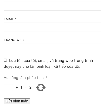
PRI VoIP Gateway TE100
PRI VoIP Gateway TE200
EMAIL
*
BRI VoIP Gateway
LIÊN HỆ
TRANG WEB
TIN TỨC
HƯỚNG DẪN
Lưu tên của tôi, email, và trang web trong trình
duyệt này cho lần bình luận kế tiếp của tôi.
Vui lòng làm phép tính!
*
+
1
=
2