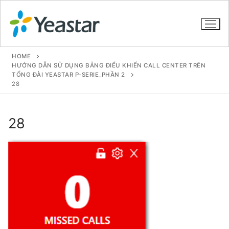
HOME
HƯỚNG DẪN SỬ DỤNG BẢNG ĐIỂU KHIỂN CALL CENTER TRÊN
TỔNG ĐÀI YEASTAR P-SERIE_PHẦN 2
28
GIỚI THIỆU
SẢN PHẨM
28
VOIP PBX FOR SME
Tổng đài VoIP Yeastar S412
Tổng đài VoIP Yeastar S20
Tổng đài VoIP Yeastar S50
Tổng đài VoIP Yeastar S100