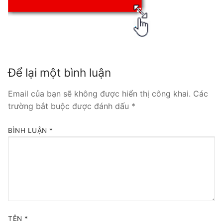
Tổng đài VoIP Yeastar S300
HOSTED PHONE SYSTEM
Tổng đài Yeastar Cloud
Để lại một bình luận
IPPBX FOR LARGE ENTERPRISES
Email của bạn sẽ không được hiển thị công khai.
Các
Tổng đài Yeastar K2
trường bắt buộc được đánh dấu
*
VOIP GATEWAY
BÌNH LUẬN
*
FXS VoIP Gateway
FXO VoIP Gateway
VoIP GSM / 3G / 4G Gateways
E1 / T1 / PRI VoIP Gateway
TÊN
*