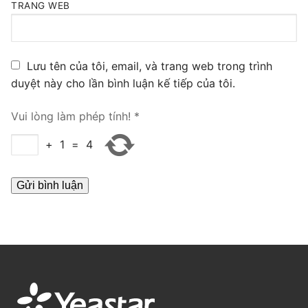
TRANG WEB
PRI VoIP Gateway TE100
PRI VoIP Gateway TE200
Lưu tên của tôi, email, và trang web trong trình
BRI VoIP Gateway
duyệt này cho lần bình luận kế tiếp của tôi.
LIÊN HỆ
Vui lòng làm phép tính!
*
TIN TỨC
+
1
=
4
HƯỚNG DẪN