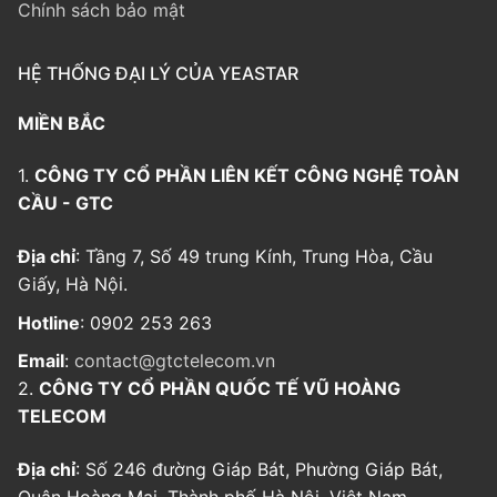
Chính sách bảo mật
HỆ THỐNG ĐẠI LÝ CỦA YEASTAR
MIỀN BẮC
1.
CÔNG TY CỔ PHẦN LIÊN KẾT CÔNG NGHỆ TOÀN
CẦU - GTC
Địa chỉ
: Tầng 7, Số 49 trung Kính, Trung Hòa, Cầu
Giấy, Hà Nội.
Hotline
: 0902 253 263
Email
:
contact@gtctelecom.vn
2.
CÔNG TY CỔ PHẦN QUỐC TẾ VŨ HOÀNG
TELECOM
Địa chỉ
: Số 246 đường Giáp Bát, Phường Giáp Bát,
Quận Hoàng Mai, Thành phố Hà Nội, Việt Nam