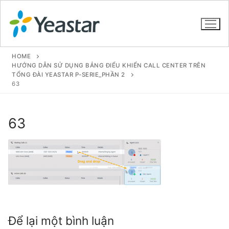
HOME
HƯỚNG DẪN SỬ DỤNG BẢNG ĐIỂU KHIỂN CALL CENTER TRÊN
TỔNG ĐÀI YEASTAR P-SERIE_PHẦN 2
63
GIỚI THIỆU
SẢN PHẨM
63
VOIP PBX FOR SME
Tổng đài VoIP Yeastar S412
Tổng đài VoIP Yeastar S20
Tổng đài VoIP Yeastar S50
Để lại một bình luận
Tổng đài VoIP Yeastar S100