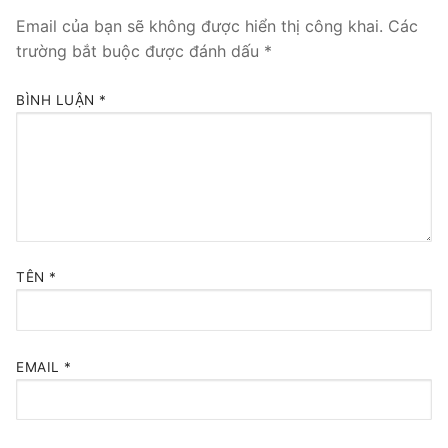
Email của bạn sẽ không được hiển thị công khai.
Các
Tổng đài VoIP Yeastar S300
trường bắt buộc được đánh dấu
*
HOSTED PHONE SYSTEM
BÌNH LUẬN
*
Tổng đài Yeastar Cloud
IPPBX FOR LARGE ENTERPRISES
Tổng đài Yeastar K2
VOIP GATEWAY
TÊN
*
FXS VoIP Gateway
FXO VoIP Gateway
EMAIL
*
VoIP GSM / 3G / 4G Gateways
E1 / T1 / PRI VoIP Gateway