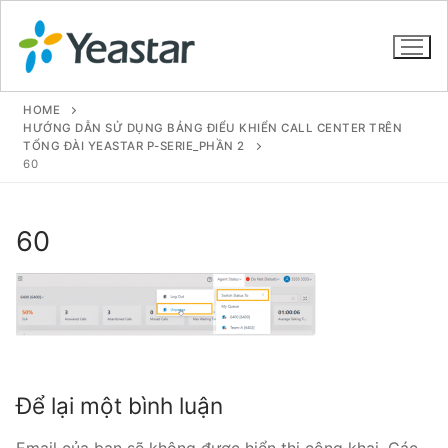
HOME
HƯỚNG DẪN SỬ DỤNG BẢNG ĐIỂU KHIỂN CALL CENTER TRÊN
TỔNG ĐÀI YEASTAR P-SERIE_PHẦN 2
60
GIỚI THIỆU
SẢN PHẨM
60
VOIP PBX FOR SME
Tổng đài VoIP Yeastar S412
Tổng đài VoIP Yeastar S20
Tổng đài VoIP Yeastar S50
Để lại một bình luận
Tổng đài VoIP Yeastar S100