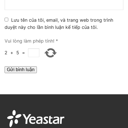
PRI VoIP Gateway TE100
PRI VoIP Gateway TE200
Lưu tên của tôi, email, và trang web trong trình
duyệt này cho lần bình luận kế tiếp của tôi.
BRI VoIP Gateway
Vui lòng làm phép tính!
*
LIÊN HỆ
2
+
5
=
TIN TỨC
HƯỚNG DẪN