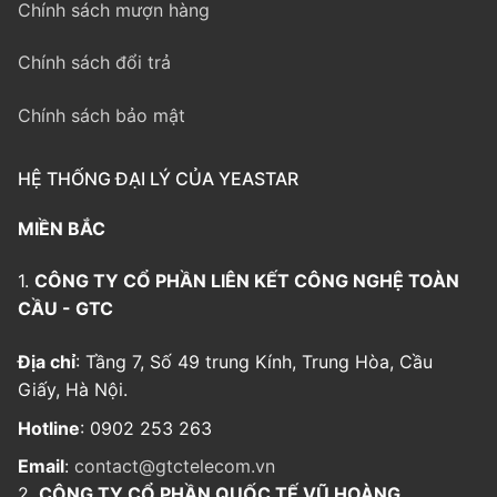
Chính sách mượn hàng
Chính sách đổi trả
Chính sách bảo mật
HỆ THỐNG ĐẠI LÝ CỦA YEASTAR
MIỀN BẮC
1.
CÔNG TY CỔ PHẦN LIÊN KẾT CÔNG NGHỆ TOÀN
CẦU - GTC
Địa chỉ
: Tầng 7, Số 49 trung Kính, Trung Hòa, Cầu
Giấy, Hà Nội.
Hotline
: 0902 253 263
Email
:
contact@gtctelecom.vn
2.
CÔNG TY CỔ PHẦN QUỐC TẾ VŨ HOÀNG