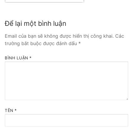
Tổng đài VoIP Yeastar S300
Để lại một bình luận
HOSTED PHONE SYSTEM
Email của bạn sẽ không được hiển thị công khai.
Các
Tổng đài Yeastar Cloud
trường bắt buộc được đánh dấu
*
IPPBX FOR LARGE ENTERPRISES
BÌNH LUẬN
*
Tổng đài Yeastar K2
VOIP GATEWAY
FXS VoIP Gateway
FXO VoIP Gateway
TÊN
*
VoIP GSM / 3G / 4G Gateways
E1 / T1 / PRI VoIP Gateway