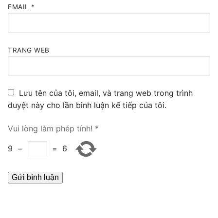
EMAIL
*
PRI VoIP Gateway TE100
PRI VoIP Gateway TE200
TRANG WEB
BRI VoIP Gateway
LIÊN HỆ
Lưu tên của tôi, email, và trang web trong trình
TIN TỨC
duyệt này cho lần bình luận kế tiếp của tôi.
HƯỚNG DẪN
Vui lòng làm phép tính!
*
9
−
=
6