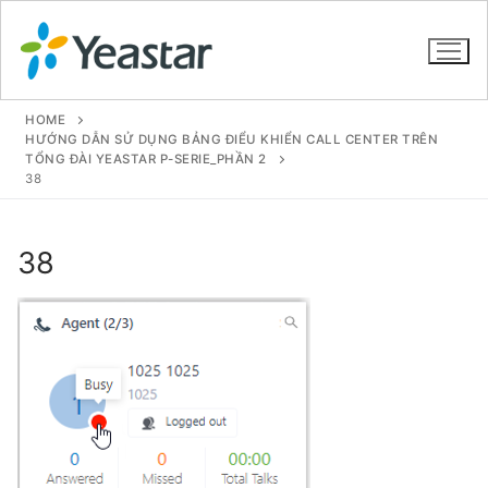
HOME
HƯỚNG DẪN SỬ DỤNG BẢNG ĐIỂU KHIỂN CALL CENTER TRÊN
TỔNG ĐÀI YEASTAR P-SERIE_PHẦN 2
38
GIỚI THIỆU
SẢN PHẨM
38
VOIP PBX FOR SME
Tổng đài VoIP Yeastar S412
Tổng đài VoIP Yeastar S20
Tổng đài VoIP Yeastar S50
Tổng đài VoIP Yeastar S100