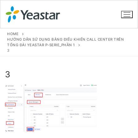
HOME
HƯỚNG DẪN SỬ DỤNG BẢNG ĐIỂU KHIỂN CALL CENTER TRÊN
TỔNG ĐÀI YEASTAR P-SERIE_PHẦN 1
3
GIỚI THIỆU
SẢN PHẨM
3
VOIP PBX FOR SME
Tổng đài VoIP Yeastar S412
Tổng đài VoIP Yeastar S20
Tổng đài VoIP Yeastar S50
Tổng đài VoIP Yeastar S100