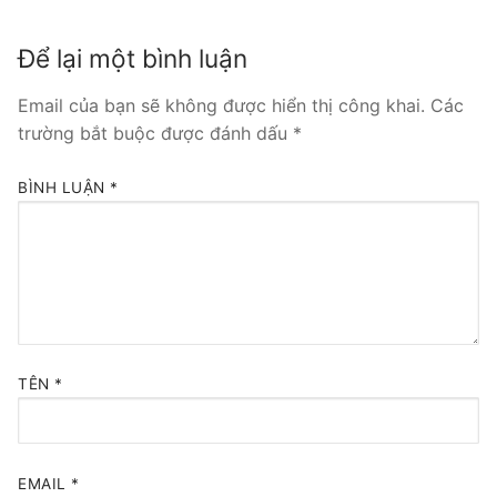
Tổng đài VoIP Yeastar S300
Để lại một bình luận
HOSTED PHONE SYSTEM
Email của bạn sẽ không được hiển thị công khai.
Các
trường bắt buộc được đánh dấu
*
Tổng đài Yeastar Cloud
IPPBX FOR LARGE ENTERPRISES
BÌNH LUẬN
*
Tổng đài Yeastar K2
VOIP GATEWAY
FXS VoIP Gateway
FXO VoIP Gateway
TÊN
*
VoIP GSM / 3G / 4G Gateways
E1 / T1 / PRI VoIP Gateway
EMAIL
*