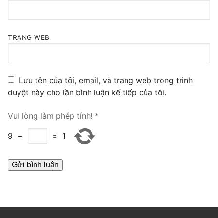
PRI VoIP Gateway TE100
PRI VoIP Gateway TE200
TRANG WEB
BRI VoIP Gateway
LIÊN HỆ
Lưu tên của tôi, email, và trang web trong trình
duyệt này cho lần bình luận kế tiếp của tôi.
TIN TỨC
Vui lòng làm phép tính!
*
HƯỚNG DẪN
9
−
=
1