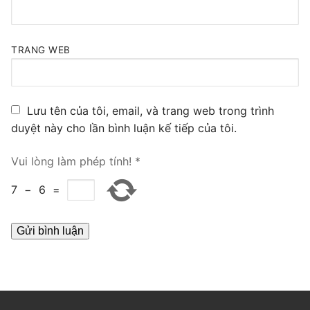
PRI VoIP Gateway TE100
PRI VoIP Gateway TE200
TRANG WEB
BRI VoIP Gateway
LIÊN HỆ
Lưu tên của tôi, email, và trang web trong trình
duyệt này cho lần bình luận kế tiếp của tôi.
TIN TỨC
Vui lòng làm phép tính!
*
HƯỚNG DẪN
7
−
6
=