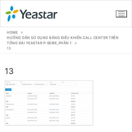
HOME
HƯỚNG DẪN SỬ DỤNG BẢNG ĐIỂU KHIỂN CALL CENTER TRÊN
TỔNG ĐÀI YEASTAR P-SERIE_PHẦN 1
13
GIỚI THIỆU
SẢN PHẨM
13
VOIP PBX FOR SME
Tổng đài VoIP Yeastar S412
Tổng đài VoIP Yeastar S20
Tổng đài VoIP Yeastar S50
Tổng đài VoIP Yeastar S100