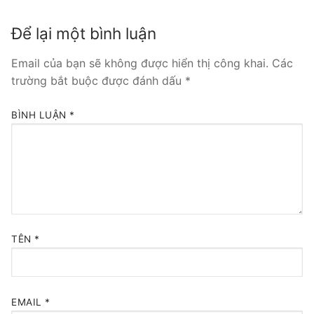
Tổng đài VoIP Yeastar S300
Để lại một bình luận
HOSTED PHONE SYSTEM
Email của bạn sẽ không được hiển thị công khai.
Các
trường bắt buộc được đánh dấu
*
Tổng đài Yeastar Cloud
IPPBX FOR LARGE ENTERPRISES
BÌNH LUẬN
*
Tổng đài Yeastar K2
VOIP GATEWAY
FXS VoIP Gateway
FXO VoIP Gateway
TÊN
*
VoIP GSM / 3G / 4G Gateways
E1 / T1 / PRI VoIP Gateway
EMAIL
*