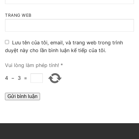
PRI VoIP Gateway TE100
TRANG WEB
PRI VoIP Gateway TE200
BRI VoIP Gateway
Lưu tên của tôi, email, và trang web trong trình
LIÊN HỆ
duyệt này cho lần bình luận kế tiếp của tôi.
TIN TỨC
Vui lòng làm phép tính!
*
HƯỚNG DẪN
4
−
3
=