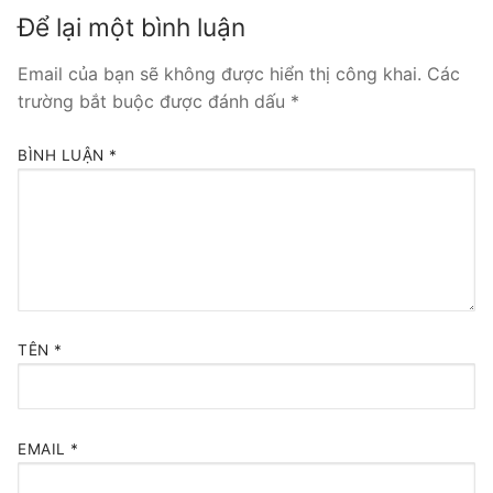
Để lại một bình luận
Tổng đài VoIP Yeastar S300
Email của bạn sẽ không được hiển thị công khai.
Các
HOSTED PHONE SYSTEM
trường bắt buộc được đánh dấu
*
Tổng đài Yeastar Cloud
BÌNH LUẬN
*
IPPBX FOR LARGE ENTERPRISES
Tổng đài Yeastar K2
VOIP GATEWAY
FXS VoIP Gateway
TÊN
*
FXO VoIP Gateway
VoIP GSM / 3G / 4G Gateways
EMAIL
*
E1 / T1 / PRI VoIP Gateway