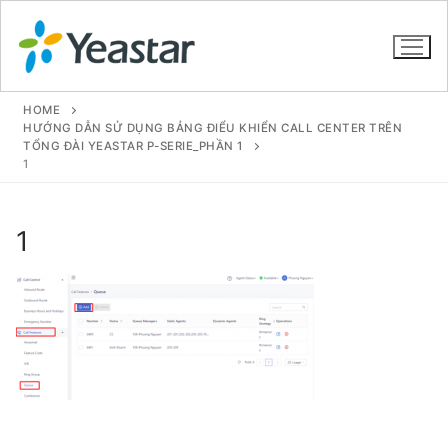
HOME
HƯỚNG DẪN SỬ DỤNG BẢNG ĐIỂU KHIỂN CALL CENTER TRÊN
TỔNG ĐÀI YEASTAR P-SERIE_PHẦN 1
1
GIỚI THIỆU
SẢN PHẨM
1
VOIP PBX FOR SME
Tổng đài VoIP Yeastar S412
Tổng đài VoIP Yeastar S20
Tổng đài VoIP Yeastar S50
Tổng đài VoIP Yeastar S100