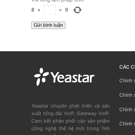
PRI VoIP Gate
8
+
=
9
PRI VoIP Gat
BRI VoIP Gate
LIÊN HỆ
TIN TỨC
CÁC C
HƯỚNG DẪN
Chính 
Chính 
Yeastar chuyên phát triển và sản
Chính 
xuất tổng đài VoIP, Gateway VoIP.
Cam kết phân phối các sản phẩm
Chính 
công nghệ thế hệ mới trong lĩnh