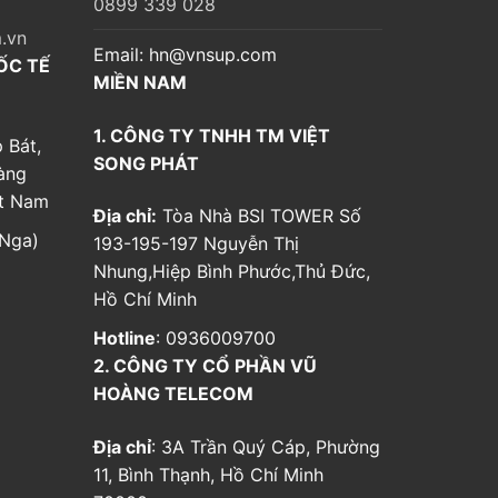
0899 339 028
.vn
Email:
hn@vnsup.com
ỐC TẾ
MIỀN NAM
1. CÔNG TY TNHH TM VIỆT
 Bát,
SONG PHÁT
àng
ệt Nam
Địa chỉ:
Tòa Nhà BSI TOWER Số
Nga)
193-195-197 Nguyễn Thị
Nhung,Hiệp Bình Phước,Thủ Đức,
Hồ Chí Minh
Hotline
: 0936009700
2. CÔNG TY CỔ PHẦN VŨ
HOÀNG TELECOM
Địa chỉ
: 3A Trần Quý Cáp, Phường
11, Bình Thạnh, Hồ Chí Minh