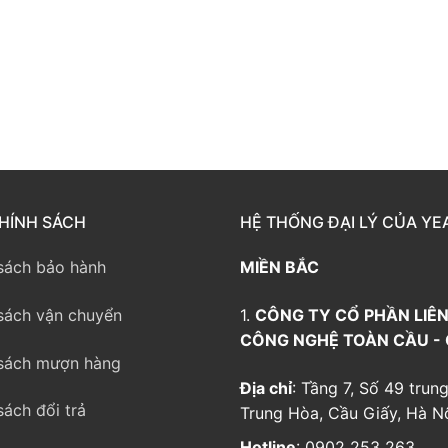
way TE100
eway TE200
way
HÍNH SÁCH
HỆ THỐNG ĐẠI LÝ CỦA YE
sách bảo hành
MIỀN BẮC
sách vận chuyển
1.
CÔNG TY CỔ PHẦN LIÊN
CÔNG NGHỆ TOÀN CẦU -
sách mượn hàng
Địa chỉ
: Tầng 7, Số 49 trung
sách đổi trả
Trung Hòa, Cầu Giấy, Hà Nộ
Hotline
: 0902 253 263