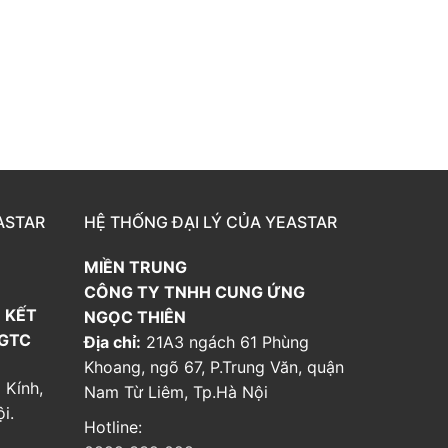
ASTAR
HỆ THỐNG ĐẠI LÝ CỦA YEASTAR
MIỀN TRUNG
CÔNG TY TNHH CUNG ỨNG
 KẾT
NGỌC THIÊN
 GTC
Địa chỉ:
21A3 ngách 61 Phùng
Khoang, ngõ 67, P.Trung Văn, quận
 Kính,
Nam Từ Liêm, Tp.Hà Nội
i.
Hotline: