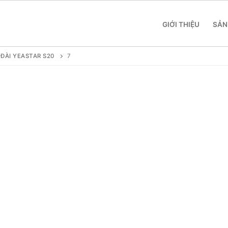
GIỚI THIỆU
SẢN
ĐÀI YEASTAR S20
7
 SME
 Yeastar S412
 Yeastar S20
 Yeastar S50
 Yeastar S100