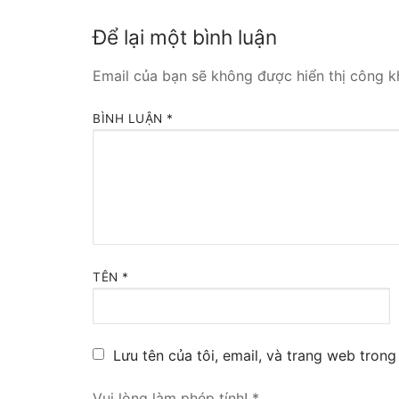
Tổng đài VoIP
Để lại một bình luận
HOSTED PHO
Email của bạn sẽ không được hiển thị công kh
Tổng đài Yeas
BÌNH LUẬN
*
IPPBX FOR LA
Tổng đài Yeas
VOIP GATEWA
FXS VoIP Gat
TÊN
*
FXO VoIP Gat
VoIP GSM / 3G
Lưu tên của tôi, email, và trang web trong 
E1 / T1 / PRI 
Vui lòng làm phép tính!
*