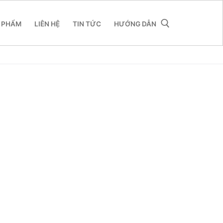
 PHẨM
LIÊN HỆ
TIN TỨC
HƯỚNG DẪN