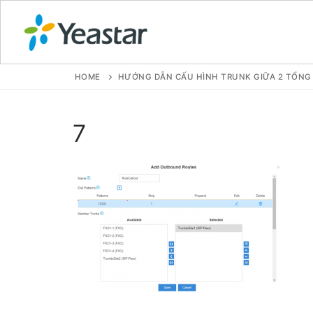
HOME
HƯỚNG DẪN CẤU HÌNH TRUNK GIỮA 2 TỔNG 
GIỚI THIỆU
7
SẢN PHẨM
VOIP PBX FOR
Tổng đài VoIP
Tổng đài VoIP
Tổng đài VoIP
Tổng đài VoIP