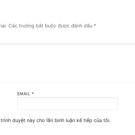
 Yeastar S300
NE SYSTEM
ai.
Các trường bắt buộc được đánh dấu
*
tar Cloud
RGE ENTERPRISES
tar K2
Y
eway
EMAIL
*
eway
 / 4G Gateways
trình duyệt này cho lần bình luận kế tiếp của tôi.
VoIP Gateway