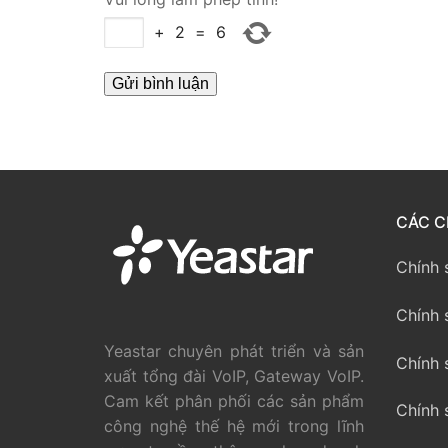
PRI VoIP Gate
+
2
=
6
PRI VoIP Gat
BRI VoIP Gate
LIÊN HỆ
TIN TỨC
CÁC C
HƯỚNG DẪN
Chính 
Chính 
Yeastar chuyên phát triển và sản
Chính 
xuất tổng đài VoIP, Gateway VoIP.
Cam kết phân phối các sản phẩm
Chính 
công nghệ thế hệ mới trong lĩnh