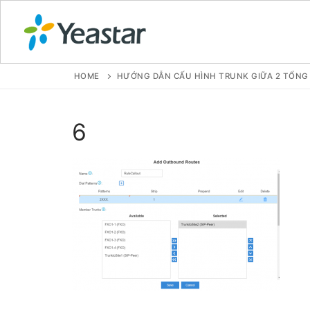
HOME
HƯỚNG DẪN CẤU HÌNH TRUNK GIỮA 2 TỔNG 
GIỚI THIỆU
6
SẢN PHẨM
VOIP PBX FOR
Tổng đài VoIP
Tổng đài VoIP
Tổng đài VoIP
Tổng đài VoIP