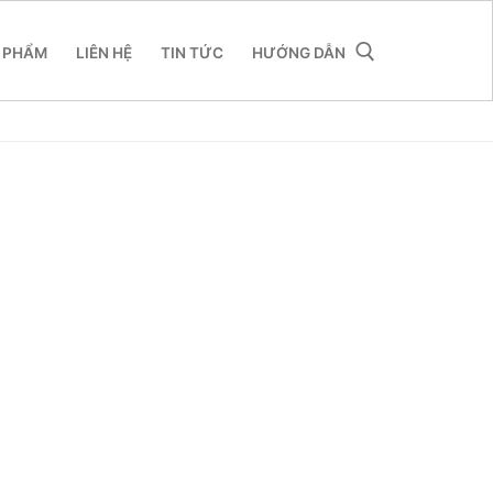
 PHẨM
LIÊN HỆ
TIN TỨC
HƯỚNG DẪN