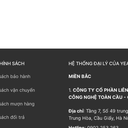
way TE100
eway TE200
way
HÍNH SÁCH
HỆ THỐNG ĐẠI LÝ CỦA YE
sách bảo hành
MIỀN BẮC
sách vận chuyển
1.
CÔNG TY CỔ PHẦN LIÊN
CÔNG NGHỆ TOÀN CẦU -
sách mượn hàng
Địa chỉ
: Tầng 7, Số 49 trung
sách đổi trả
Trung Hòa, Cầu Giấy, Hà Nộ
Hotline
: 0902 253 263