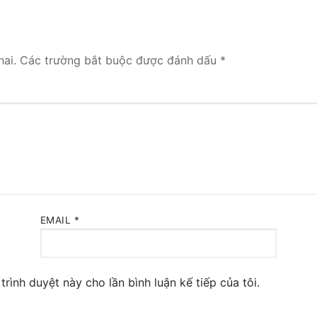
 Yeastar S300
NE SYSTEM
ai.
Các trường bắt buộc được đánh dấu
*
tar Cloud
RGE ENTERPRISES
tar K2
Y
eway
EMAIL
*
eway
 / 4G Gateways
trình duyệt này cho lần bình luận kế tiếp của tôi.
VoIP Gateway