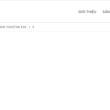
GIỚI THIỆU
SẢN
ĐÀI YEASTAR S20
6
 SME
 Yeastar S412
 Yeastar S20
 Yeastar S50
 Yeastar S100