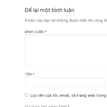
Tổng đài VoIP
Để lại một bình luận
HOSTED PHO
Email của bạn sẽ không được hiển thị công kh
Tổng đài Yeas
BÌNH LUẬN
*
IPPBX FOR LA
Tổng đài Yeas
VOIP GATEWA
FXS VoIP Gat
TÊN
*
FXO VoIP Gat
VoIP GSM / 3G
Lưu tên của tôi, email, và trang web trong 
E1 / T1 / PRI 
Vui lòng làm phép tính!
*