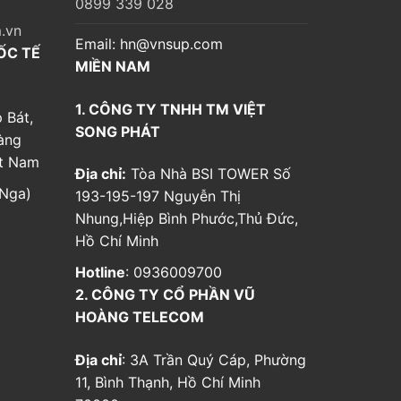
0899 339 028
.vn
Email:
hn@vnsup.com
ỐC TẾ
MIỀN NAM
1. CÔNG TY TNHH TM VIỆT
 Bát,
SONG PHÁT
àng
ệt Nam
Địa chỉ:
Tòa Nhà BSI TOWER Số
Nga)
193-195-197 Nguyễn Thị
Nhung,Hiệp Bình Phước,Thủ Đức,
Hồ Chí Minh
Hotline
: 0936009700
2. CÔNG TY CỔ PHẦN VŨ
HOÀNG TELECOM
Địa chỉ
: 3A Trần Quý Cáp, Phường
11, Bình Thạnh, Hồ Chí Minh