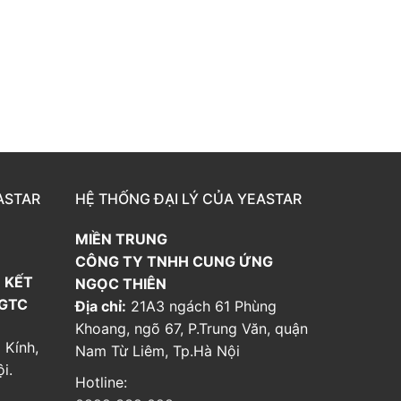
ASTAR
HỆ THỐNG ĐẠI LÝ CỦA YEASTAR
MIỀN TRUNG
CÔNG TY TNHH CUNG ỨNG
 KẾT
NGỌC THIÊN
 GTC
Địa chỉ:
21A3 ngách 61 Phùng
Khoang, ngõ 67, P.Trung Văn, quận
 Kính,
Nam Từ Liêm, Tp.Hà Nội
i.
Hotline: