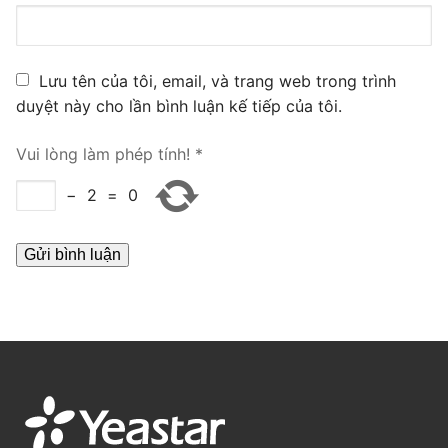
PRI VoIP Gateway TE100
PRI VoIP Gateway TE200
Lưu tên của tôi, email, và trang web trong trình
duyệt này cho lần bình luận kế tiếp của tôi.
BRI VoIP Gateway
LIÊN HỆ
Vui lòng làm phép tính!
*
−
2
=
0
TIN TỨC
HƯỚNG DẪN