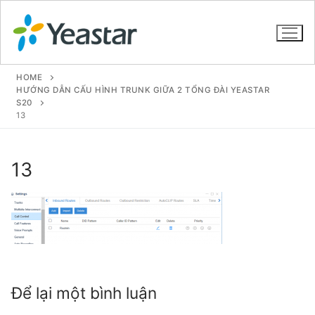
HOME
HƯỚNG DẪN CẤU HÌNH TRUNK GIỮA 2 TỔNG ĐÀI YEASTAR
S20
13
GIỚI THIỆU
SẢN PHẨM
13
VOIP PBX FOR SME
Tổng đài VoIP Yeastar S412
Tổng đài VoIP Yeastar S20
Tổng đài VoIP Yeastar S50
Để lại một bình luận
Tổng đài VoIP Yeastar S100