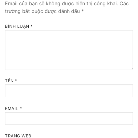
Email của bạn sẽ không được hiển thị công khai.
Các
Tổng đài VoIP Yeastar S300
trường bắt buộc được đánh dấu
*
HOSTED PHONE SYSTEM
BÌNH LUẬN
*
Tổng đài Yeastar Cloud
IPPBX FOR LARGE ENTERPRISES
Tổng đài Yeastar K2
VOIP GATEWAY
TÊN
*
FXS VoIP Gateway
FXO VoIP Gateway
EMAIL
*
VoIP GSM / 3G / 4G Gateways
E1 / T1 / PRI VoIP Gateway
TRANG WEB