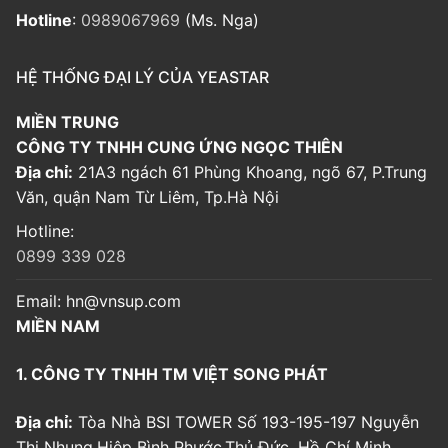
Hotline
:
0989067969
(Ms. Nga)
HỆ THỐNG ĐẠI LÝ CỦA YEASTAR
MIỀN TRUNG
CÔNG TY TNHH CUNG ỨNG NGỌC THIÊN
Địa chỉ:
21A3 ngách 61 Phùng Khoang, ngõ 67, P.Trung
Văn, quận Nam Từ Liêm, Tp.Hà Nội
Hotline:
0899 339 028
Email:
hn@vnsup.com
MIỀN NAM
1. CÔNG TY TNHH TM VIỆT SONG PHÁT
Địa chỉ:
Tòa Nhà BSI TOWER Số 193-195-197 Nguyễn
Thị Nhung,Hiệp Bình Phước,Thủ Đức, Hồ Chí Minh