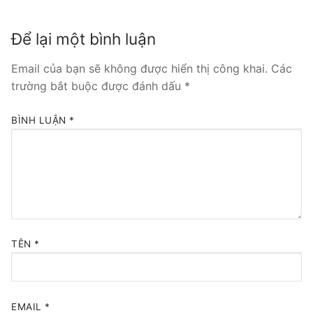
Tổng đài VoIP Yeastar S300
Để lại một bình luận
HOSTED PHONE SYSTEM
Email của bạn sẽ không được hiển thị công khai.
Các
Tổng đài Yeastar Cloud
trường bắt buộc được đánh dấu
*
IPPBX FOR LARGE ENTERPRISES
BÌNH LUẬN
*
Tổng đài Yeastar K2
VOIP GATEWAY
FXS VoIP Gateway
FXO VoIP Gateway
TÊN
*
VoIP GSM / 3G / 4G Gateways
E1 / T1 / PRI VoIP Gateway
EMAIL
*