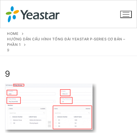
HOME
HƯỚNG DẪN CẤU HÌNH TỔNG ĐÀI YEASTAR P-SERIES CƠ BẢN –
PHẦN 1
9
GIỚI THIỆU
SẢN PHẨM
9
VOIP PBX FOR SME
Tổng đài VoIP Yeastar S412
Tổng đài VoIP Yeastar S20
Tổng đài VoIP Yeastar S50
Tổng đài VoIP Yeastar S100