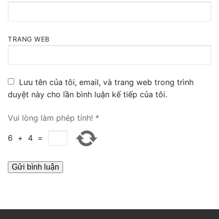
PRI VoIP Gateway TE100
PRI VoIP Gateway TE200
TRANG WEB
BRI VoIP Gateway
LIÊN HỆ
Lưu tên của tôi, email, và trang web trong trình
duyệt này cho lần bình luận kế tiếp của tôi.
TIN TỨC
HƯỚNG DẪN
Vui lòng làm phép tính!
*
6
+
4
=