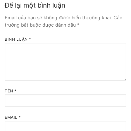
Để lại một bình luận
Tổng đài VoIP Yeastar S300
Email của bạn sẽ không được hiển thị công khai.
Các
HOSTED PHONE SYSTEM
trường bắt buộc được đánh dấu
*
Tổng đài Yeastar Cloud
BÌNH LUẬN
*
IPPBX FOR LARGE ENTERPRISES
Tổng đài Yeastar K2
VOIP GATEWAY
FXS VoIP Gateway
TÊN
*
FXO VoIP Gateway
VoIP GSM / 3G / 4G Gateways
EMAIL
*
E1 / T1 / PRI VoIP Gateway