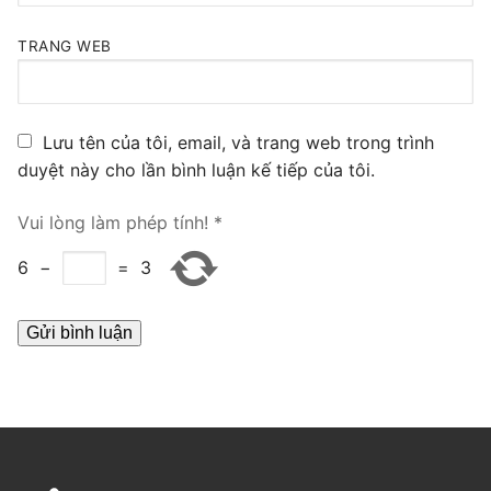
PRI VoIP Gateway TE100
TRANG WEB
PRI VoIP Gateway TE200
BRI VoIP Gateway
Lưu tên của tôi, email, và trang web trong trình
LIÊN HỆ
duyệt này cho lần bình luận kế tiếp của tôi.
TIN TỨC
Vui lòng làm phép tính!
*
HƯỚNG DẪN
6
−
=
3