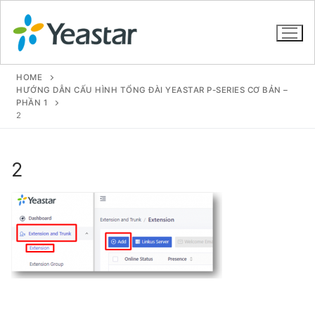
HOME
HƯỚNG DẪN CẤU HÌNH TỔNG ĐÀI YEASTAR P-SERIES CƠ BẢN –
PHẦN 1
2
GIỚI THIỆU
SẢN PHẨM
2
VOIP PBX FOR SME
Tổng đài VoIP Yeastar S412
Tổng đài VoIP Yeastar S20
Tổng đài VoIP Yeastar S50
Tổng đài VoIP Yeastar S100