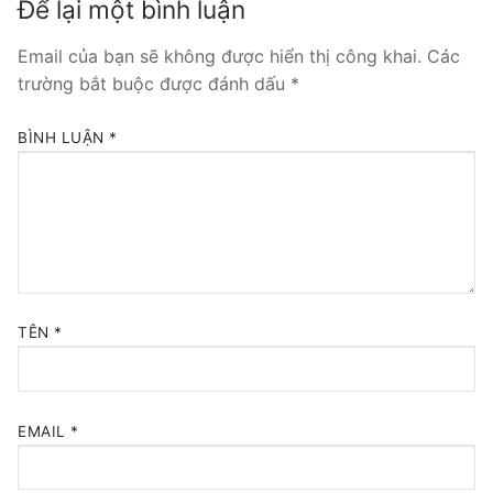
Để lại một bình luận
Tổng đài VoIP Yeastar S300
Email của bạn sẽ không được hiển thị công khai.
Các
trường bắt buộc được đánh dấu
*
HOSTED PHONE SYSTEM
Tổng đài Yeastar Cloud
BÌNH LUẬN
*
IPPBX FOR LARGE ENTERPRISES
Tổng đài Yeastar K2
VOIP GATEWAY
FXS VoIP Gateway
TÊN
*
FXO VoIP Gateway
VoIP GSM / 3G / 4G Gateways
EMAIL
*
E1 / T1 / PRI VoIP Gateway