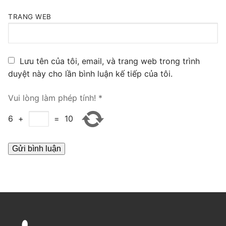
PRI VoIP Gateway TE100
TRANG WEB
PRI VoIP Gateway TE200
BRI VoIP Gateway
Lưu tên của tôi, email, và trang web trong trình
duyệt này cho lần bình luận kế tiếp của tôi.
LIÊN HỆ
Vui lòng làm phép tính!
*
TIN TỨC
6
+
=
10
HƯỚNG DẪN