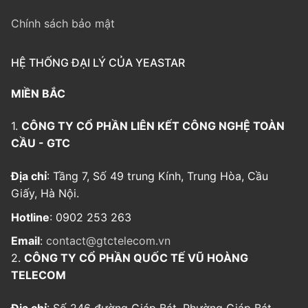
Chính sách bảo mật
HỆ THỐNG ĐẠI LÝ CỦA YEASTAR
MIỀN BẮC
1.
CÔNG TY CỔ PHẦN LIÊN KẾT CÔNG NGHỆ TOÀN
CẦU - GTC
Địa chỉ
: Tầng 7, Số 49 trung Kính, Trung Hòa, Cầu
Giấy, Hà Nội.
Hotline
: 0902 253 263
Email
:
contact@gtctelecom.vn
2.
CÔNG TY CỔ PHẦN QUỐC TẾ VŨ HOÀNG
TELECOM
Địa chỉ
: Số 246 đường Giáp Bát, Phường Giáp Bát,