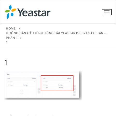
HOME
HƯỚNG DẪN CẤU HÌNH TỔNG ĐÀI YEASTAR P-SERIES CƠ BẢN –
PHẦN 1
1
GIỚI THIỆU
SẢN PHẨM
1
VOIP PBX FOR SME
Tổng đài VoIP Yeastar S412
Tổng đài VoIP Yeastar S20
Tổng đài VoIP Yeastar S50
Tổng đài VoIP Yeastar S100