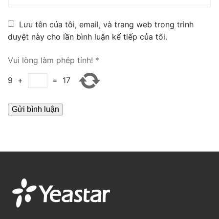
PRI VoIP Gateway TE100
Lưu tên của tôi, email, và trang web trong trình
PRI VoIP Gateway TE200
duyệt này cho lần bình luận kế tiếp của tôi.
BRI VoIP Gateway
Vui lòng làm phép tính!
*
LIÊN HỆ
9
+
=
17
TIN TỨC
HƯỚNG DẪN