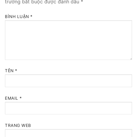
trường bắt buộc được đánh dấu
*
Tổng đài VoIP Yeastar S300
BÌNH LUẬN
*
HOSTED PHONE SYSTEM
Tổng đài Yeastar Cloud
IPPBX FOR LARGE ENTERPRISES
Tổng đài Yeastar K2
TÊN
*
VOIP GATEWAY
FXS VoIP Gateway
EMAIL
*
FXO VoIP Gateway
VoIP GSM / 3G / 4G Gateways
TRANG WEB
E1 / T1 / PRI VoIP Gateway