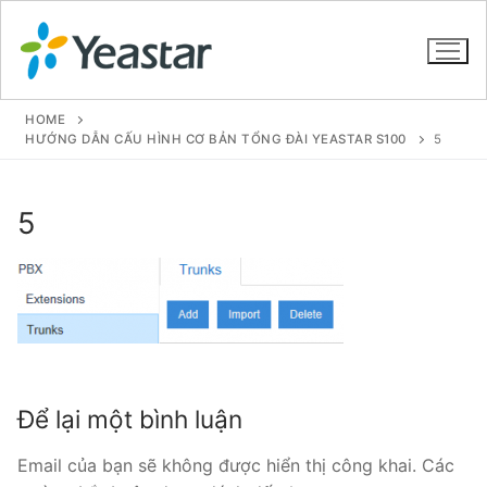
HOME
HƯỚNG DẪN CẤU HÌNH CƠ BẢN TỔNG ĐÀI YEASTAR S100
5
GIỚI THIỆU
5
SẢN PHẨM
VOIP PBX FOR SME
Tổng đài VoIP Yeastar S412
Tổng đài VoIP Yeastar S20
Để lại một bình luận
Tổng đài VoIP Yeastar S50
Email của bạn sẽ không được hiển thị công khai.
Các
Tổng đài VoIP Yeastar S100