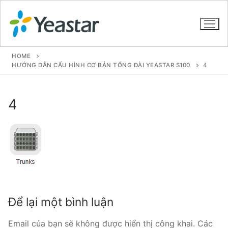
HOME
HƯỚNG DẪN CẤU HÌNH CƠ BẢN TỔNG ĐÀI YEASTAR S100
4
GIỚI THIỆU
4
SẢN PHẨM
VOIP PBX FOR SME
Tổng đài VoIP Yeastar S412
Tổng đài VoIP Yeastar S20
Để lại một bình luận
Tổng đài VoIP Yeastar S50
Tổng đài VoIP Yeastar S100
Email của bạn sẽ không được hiển thị công khai.
Các