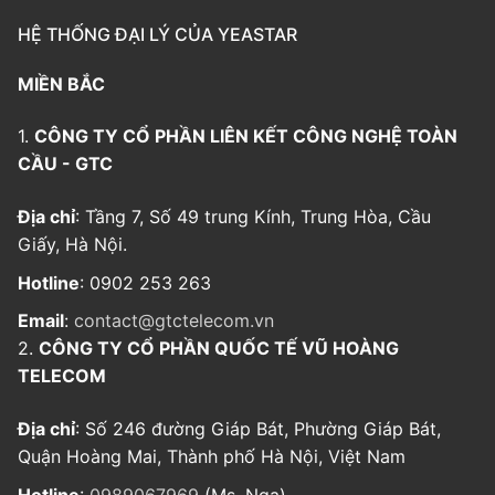
HỆ THỐNG ĐẠI LÝ CỦA YEASTAR
MIỀN BẮC
1.
CÔNG TY CỔ PHẦN LIÊN KẾT CÔNG NGHỆ TOÀN
CẦU - GTC
Địa chỉ
: Tầng 7, Số 49 trung Kính, Trung Hòa, Cầu
Giấy, Hà Nội.
Hotline
: 0902 253 263
Email
:
contact@gtctelecom.vn
2.
CÔNG TY CỔ PHẦN QUỐC TẾ VŨ HOÀNG
TELECOM
Địa chỉ
: Số 246 đường Giáp Bát, Phường Giáp Bát,
Quận Hoàng Mai, Thành phố Hà Nội, Việt Nam
Hotline
:
0989067969
(Ms. Nga)