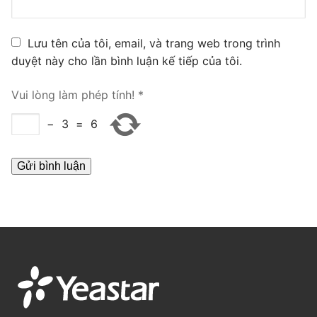
PRI VoIP Gateway TE100
Lưu tên của tôi, email, và trang web trong trình
PRI VoIP Gateway TE200
duyệt này cho lần bình luận kế tiếp của tôi.
BRI VoIP Gateway
Vui lòng làm phép tính!
*
LIÊN HỆ
−
3
=
6
TIN TỨC
HƯỚNG DẪN