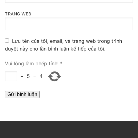
PRI VoIP Gateway TE100
TRANG WEB
PRI VoIP Gateway TE200
BRI VoIP Gateway
Lưu tên của tôi, email, và trang web trong trình
LIÊN HỆ
duyệt này cho lần bình luận kế tiếp của tôi.
TIN TỨC
Vui lòng làm phép tính!
*
HƯỚNG DẪN
−
5
=
4