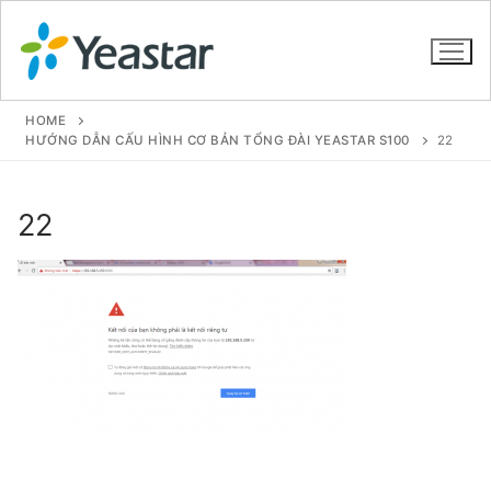
HOME
HƯỚNG DẪN CẤU HÌNH CƠ BẢN TỔNG ĐÀI YEASTAR S100
22
GIỚI THIỆU
22
SẢN PHẨM
VOIP PBX FOR SME
Tổng đài VoIP Yeastar S412
Tổng đài VoIP Yeastar S20
Tổng đài VoIP Yeastar S50
Tổng đài VoIP Yeastar S100