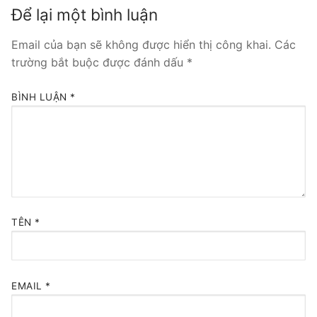
Để lại một bình luận
Tổng đài VoIP Yeastar S300
Email của bạn sẽ không được hiển thị công khai.
Các
HOSTED PHONE SYSTEM
trường bắt buộc được đánh dấu
*
Tổng đài Yeastar Cloud
BÌNH LUẬN
*
IPPBX FOR LARGE ENTERPRISES
Tổng đài Yeastar K2
VOIP GATEWAY
FXS VoIP Gateway
TÊN
*
FXO VoIP Gateway
VoIP GSM / 3G / 4G Gateways
EMAIL
*
E1 / T1 / PRI VoIP Gateway