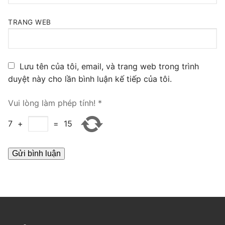
PRI VoIP Gateway TE100
TRANG WEB
PRI VoIP Gateway TE200
BRI VoIP Gateway
Lưu tên của tôi, email, và trang web trong trình
LIÊN HỆ
duyệt này cho lần bình luận kế tiếp của tôi.
TIN TỨC
Vui lòng làm phép tính!
*
HƯỚNG DẪN
7
+
=
15