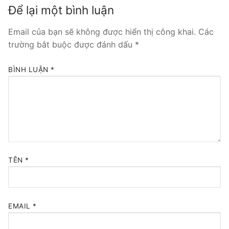
Để lại một bình luận
Tổng đài VoIP Yeastar S300
Email của bạn sẽ không được hiển thị công khai.
Các
HOSTED PHONE SYSTEM
trường bắt buộc được đánh dấu
*
Tổng đài Yeastar Cloud
BÌNH LUẬN
*
IPPBX FOR LARGE ENTERPRISES
Tổng đài Yeastar K2
VOIP GATEWAY
FXS VoIP Gateway
TÊN
*
FXO VoIP Gateway
VoIP GSM / 3G / 4G Gateways
EMAIL
*
E1 / T1 / PRI VoIP Gateway