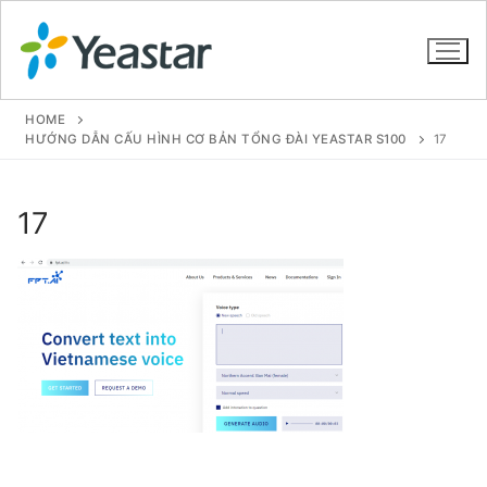
HOME
HƯỚNG DẪN CẤU HÌNH CƠ BẢN TỔNG ĐÀI YEASTAR S100
17
GIỚI THIỆU
17
SẢN PHẨM
VOIP PBX FOR SME
Tổng đài VoIP Yeastar S412
Tổng đài VoIP Yeastar S20
Tổng đài VoIP Yeastar S50
Tổng đài VoIP Yeastar S100