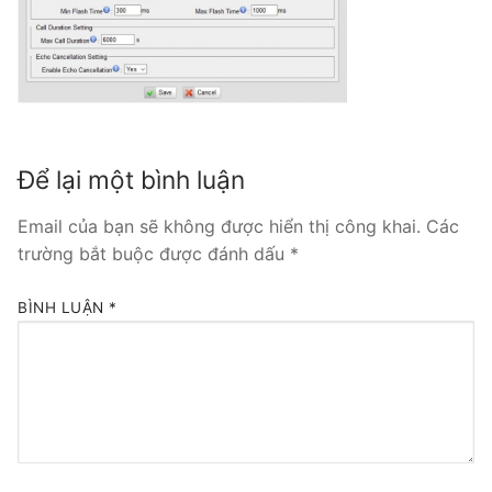
Tổng đài VoIP Yeastar S300
HOSTED PHONE SYSTEM
Tổng đài Yeastar Cloud
Để lại một bình luận
IPPBX FOR LARGE ENTERPRISES
Email của bạn sẽ không được hiển thị công khai.
Các
Tổng đài Yeastar K2
trường bắt buộc được đánh dấu
*
VOIP GATEWAY
BÌNH LUẬN
*
FXS VoIP Gateway
FXO VoIP Gateway
VoIP GSM / 3G / 4G Gateways
E1 / T1 / PRI VoIP Gateway