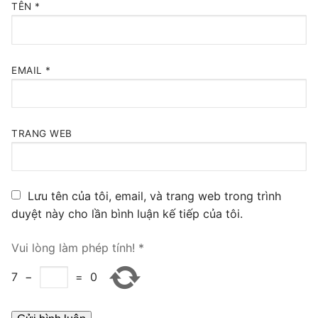
TÊN
*
PRI VoIP Gateway TE100
PRI VoIP Gateway TE200
EMAIL
*
BRI VoIP Gateway
LIÊN HỆ
TRANG WEB
TIN TỨC
HƯỚNG DẪN
Lưu tên của tôi, email, và trang web trong trình
duyệt này cho lần bình luận kế tiếp của tôi.
Vui lòng làm phép tính!
*
7
−
=
0