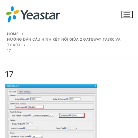
HOME
HƯỚNG DẪN CẤU HÌNH KẾT NỐI GIỮA 2 GATEWAY TA800 VÀ
TG400
17
GIỚI THIỆU
SẢN PHẨM
17
VOIP PBX FOR SME
Tổng đài VoIP Yeastar S412
Tổng đài VoIP Yeastar S20
Tổng đài VoIP Yeastar S50
Tổng đài VoIP Yeastar S100