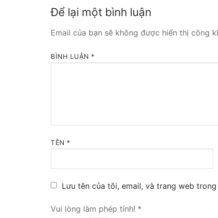
Để lại một bình luận
Tổng đài VoIP
Email của bạn sẽ không được hiển thị công kh
HOSTED PHO
BÌNH LUẬN
*
Tổng đài Yeas
IPPBX FOR LA
Tổng đài Yeas
VOIP GATEWA
TÊN
*
FXS VoIP Gat
FXO VoIP Gat
Lưu tên của tôi, email, và trang web trong 
VoIP GSM / 3G
E1 / T1 / PRI 
Vui lòng làm phép tính!
*