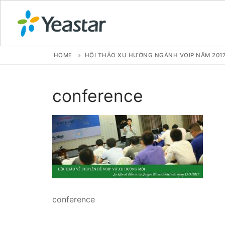
HOME
HỘI THẢO XU HƯỚNG NGÀNH VOIP NĂM 2017 
GIỚI THIỆU
conference
SẢN PHẨM
VOIP PBX FOR
Tổng đài VoIP
Tổng đài VoIP
Tổng đài VoIP
conference
Tổng đài VoIP