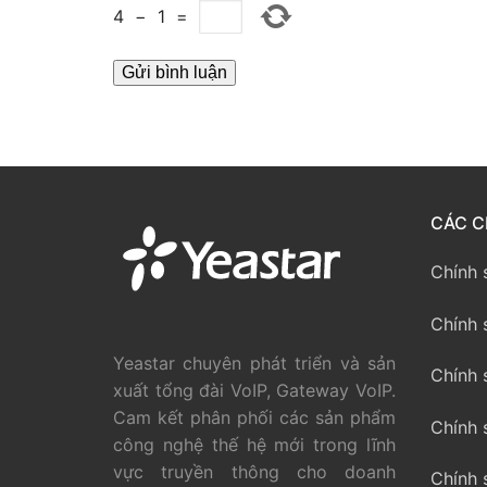
4
−
1
=
PRI VoIP Gate
PRI VoIP Gat
BRI VoIP Gate
LIÊN HỆ
TIN TỨC
CÁC C
HƯỚNG DẪN
Chính 
Chính 
Yeastar chuyên phát triển và sản
Chính 
xuất tổng đài VoIP, Gateway VoIP.
Cam kết phân phối các sản phẩm
Chính 
công nghệ thế hệ mới trong lĩnh
vực truyền thông cho doanh
Chính 