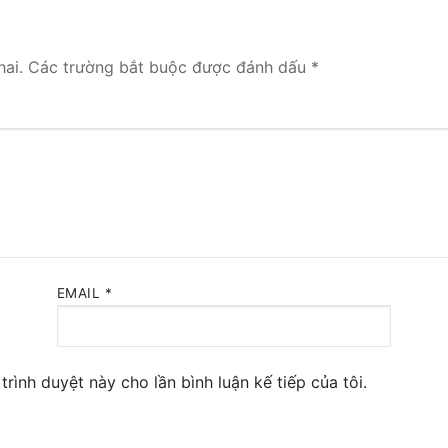
 Yeastar S300
ai.
Các trường bắt buộc được đánh dấu
*
NE SYSTEM
tar Cloud
RGE ENTERPRISES
tar K2
Y
EMAIL
*
eway
eway
trình duyệt này cho lần bình luận kế tiếp của tôi.
 / 4G Gateways
VoIP Gateway