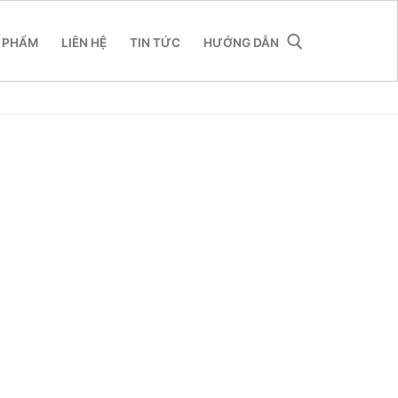
 PHẨM
LIÊN HỆ
TIN TỨC
HƯỚNG DẪN