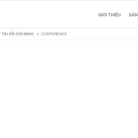
GIỚI THIỆU
SẢN
TẠI HỒ CHÍ MINH
CONFERENCE
 SME
 Yeastar S412
 Yeastar S20
 Yeastar S50
 Yeastar S100