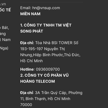
.vn
Email:
hn@vnsup.com
ỐC TẾ
MIỀN NAM
1. CÔNG TY TNHH TM VIỆT
 Bát,
SONG PHÁT
àng
ệt Nam
Địa chỉ:
Tòa Nhà BSI TOWER Số
Nga)
193-195-197 Nguyễn Thị
Nhung,Hiệp Bình Phước,Thủ Đức,
Hồ Chí Minh
Hotline
: 0936009700
2. CÔNG TY CỔ PHẦN VŨ
HOÀNG TELECOM
Địa chỉ
: 3A Trần Quý Cáp, Phường
11, Bình Thạnh, Hồ Chí Minh
70000