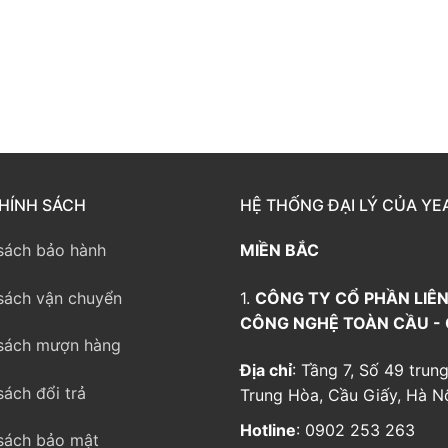
way TE100
eway TE200
way
HÍNH SÁCH
HỆ THỐNG ĐẠI LÝ CỦA YE
sách bảo hành
MIỀN BẮC
sách vận chuyển
1.
CÔNG TY CỔ PHẦN LIÊN
CÔNG NGHỆ TOÀN CẦU -
sách mượn hàng
Địa chỉ
: Tầng 7, Số 49 trung
sách đổi trả
Trung Hòa, Cầu Giấy, Hà Nộ
Hotline
: 0902 253 263
sách bảo mật